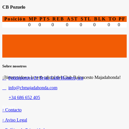
CB Pozuelo
Posición
MP
PTS
REB
AST
STL
BLK
TO
PF
0
0
0
0
0
0
0
0
Sobre nosotros
¡Bienvenidos a la web oficial del Club Baloncesto Majadahonda!
Polideportivo El Tejar. Calle Romero, s/n
info@cbmajadahonda.com
+34 686 652 405
Enlaces
Contacto
Aviso Legal