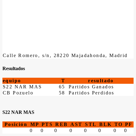
Calle Romero, s/n, 28220 Majadahonda, Madrid
Resultados
equipo
T
resultado
S22 NAR MAS
65
Partidos Ganados
CB Pozuelo
58
Partidos Perdidos
S22 NAR MAS
Posición
MP
PTS
REB
AST
STL
BLK
TO
PF
0
0
0
0
0
0
0
0