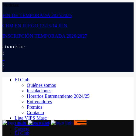
Noticias:
FIN DE TEMPORADA 2025/2026
CBM EN JUEGO 12-13-14 JUN
INSCRIPCIÓN TEMPORADA 2026/2027
SÍGUENOS:
El Club
Quiénes somos
Instalaciones
Horarios Entrenamiento 2024/25
Entrenadores
Premios
Contacto
Liga VIPS Masc
LIGA VIPS FEM
Cantera
El Club