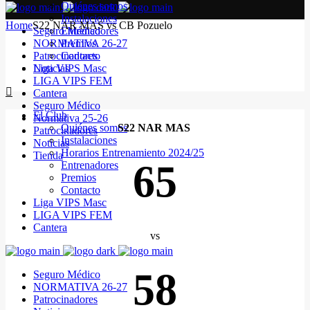
Quiénes somos
Instalaciones
Home
S22 NAR MAS vs CB Pozuelo
Seguro Médico
Entrenadores
NORMATIVA 26-27
Premios
Patrocinadores
Contacto
Noticias
Liga VIPS Masc
LIGA VIPS FEM
Cantera
Seguro Médico
El Club
Normativa 25-26
Quiénes somos
S22 NAR MAS
Patrocinadores
Instalaciones
Noticias
Horarios Entrenamiento 2024/25
Tienda
65
Entrenadores
Premios
Contacto
Liga VIPS Masc
LIGA VIPS FEM
Cantera
vs
58
Seguro Médico
NORMATIVA 26-27
Patrocinadores