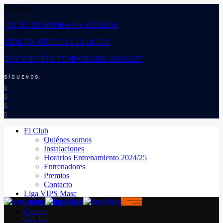
Noticias:
FIN DE TEMPORADA 2025/2026
CBM EN JUEGO 12-13-14 JUN
INSCRIPCIÓN TEMPORADA 2026/2027
SÍGUENOS:
El Club
Quiénes somos
Instalaciones
Horarios Entrenamiento 2024/25
Entrenadores
Premios
Contacto
Liga VIPS Masc
LIGA VIPS FEM
Cantera
El Club