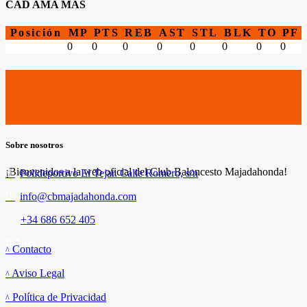
CAD AMA MAS
Posición
MP
PTS
REB
AST
STL
BLK
TO
PF
0
0
0
0
0
0
0
0
Sobre nosotros
¡Bienvenidos a la web oficial del Club Baloncesto Majadahonda!
Polideportivo El Tejar. Calle Romero, s/n
info@cbmajadahonda.com
+34 686 652 405
Enlaces
Contacto
Aviso Legal
Política de Privacidad