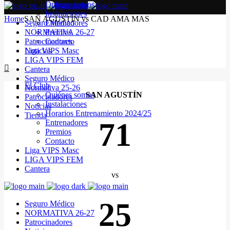
Quiénes somos
Instalaciones
Home
SAN AGUSTÍN vs CAD AMA MAS
Seguro Médico
Entrenadores
NORMATIVA 26-27
Premios
Patrocinadores
Contacto
Noticias
Liga VIPS Masc
LIGA VIPS FEM
Cantera
Seguro Médico
El Club
Normativa 25-26
Quiénes somos
SAN AGUSTÍN
Patrocinadores
Instalaciones
Noticias
Horarios Entrenamiento 2024/25
Tienda
71
Entrenadores
Premios
Contacto
Liga VIPS Masc
LIGA VIPS FEM
Cantera
vs
25
Seguro Médico
NORMATIVA 26-27
Patrocinadores