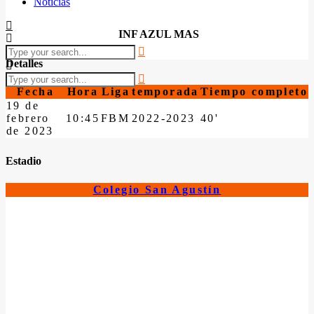
Noticias
INF AZUL MAS
Detalles
Fecha
Hora
Liga
temporada
Tiempo completo
19 de
febrero
10:45
FBM
2022-2023
40'
de 2023
Estadio
Colegio San Agustín