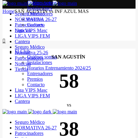
Quiénes somos
Instalaciones
Home
SAN AGUSTÍN vs INF AZUL MAS
Seguro Médico
Entrenadores
NORMATIVA 26-27
Premios
Patrocinadores
Contacto
Noticias
Liga VIPS Masc
LIGA VIPS FEM
Cantera
Seguro Médico
El Club
Normativa 25-26
Quiénes somos
SAN AGUSTÍN
Patrocinadores
Instalaciones
Noticias
Horarios Entrenamiento 2024/25
Tienda
58
Entrenadores
Premios
Contacto
Liga VIPS Masc
LIGA VIPS FEM
Cantera
vs
38
Seguro Médico
NORMATIVA 26-27
Patrocinadores