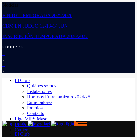
Noticias:
FIN DE TEMPORADA 2025/2026
CBM EN JUEGO 12-13-14 JUN
INSCRIPCIÓN TEMPORADA 2026/2027
SÍGUENOS:
El Club
Quiénes somos
Instalaciones
Horarios Entrenamiento 2024/25
Entrenadores
Premios
Contacto
Liga VIPS Masc
LIGA VIPS FEM
Cantera
El Club