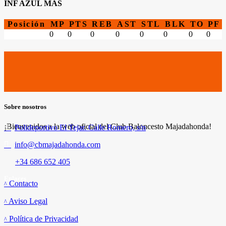
INF AZUL MAS
Posición
MP
PTS
REB
AST
STL
BLK
TO
PF
0
0
0
0
0
0
0
0
Sobre nosotros
¡Bienvenidos a la web oficial del Club Baloncesto Majadahonda!
Polideportivo El Tejar. Calle Romero, s/n
info@cbmajadahonda.com
+34 686 652 405
Enlaces
Contacto
Aviso Legal
Política de Privacidad