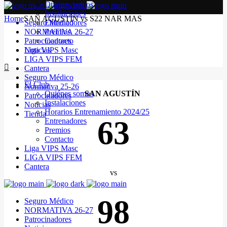
Quiénes somos
Instalaciones
Home
SAN AGUSTÍN vs S22 NAR MAS
Seguro Médico
Entrenadores
NORMATIVA 26-27
Premios
Patrocinadores
Contacto
Noticias
Liga VIPS Masc
LIGA VIPS FEM
Cantera
Seguro Médico
El Club
Normativa 25-26
Quiénes somos
SAN AGUSTÍN
Patrocinadores
Instalaciones
Noticias
Horarios Entrenamiento 2024/25
Tienda
63
Entrenadores
Premios
Contacto
Liga VIPS Masc
LIGA VIPS FEM
Cantera
vs
98
Seguro Médico
NORMATIVA 26-27
Patrocinadores