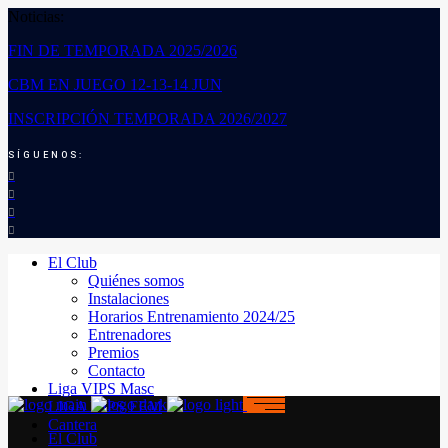
Noticias:
FIN DE TEMPORADA 2025/2026
CBM EN JUEGO 12-13-14 JUN
INSCRIPCIÓN TEMPORADA 2026/2027
SÍGUENOS:
El Club
Quiénes somos
Instalaciones
Horarios Entrenamiento 2024/25
Entrenadores
Premios
Contacto
Liga VIPS Masc
LIGA VIPS FEM
Cantera
El Club