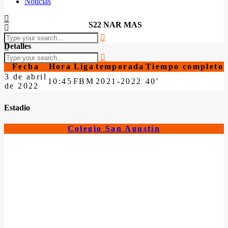
Noticias
S22 NAR MAS
Detalles
Fecha
Hora
Liga
temporada
Tiempo completo
3 de abril
10:45
FBM
2021-2022
40'
de 2022
Estadio
Colegio San Agustín