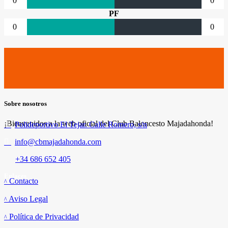
0
0
PF
0
0
Sobre nosotros
¡Bienvenidos a la web oficial del Club Baloncesto Majadahonda!
Polideportivo El Tejar. Calle Romero, s/n
info@cbmajadahonda.com
+34 686 652 405
Enlaces
Contacto
Aviso Legal
Política de Privacidad