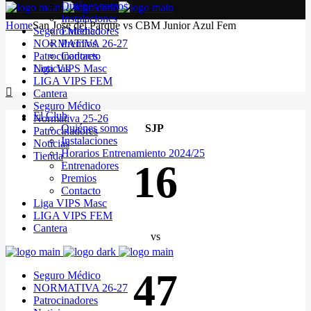
Quiénes somos
Instalaciones
Home
San Jose del Parque vs CBM Junior Azul Fem
Seguro Médico
Entrenadores
NORMATIVA 26-27
Premios
Patrocinadores
Contacto
Noticias
Liga VIPS Masc
LIGA VIPS FEM
Cantera
Seguro Médico
El Club
Normativa 25-26
Quiénes somos
SJP
Patrocinadores
Instalaciones
Noticias
Horarios Entrenamiento 2024/25
Tienda
16
Entrenadores
Premios
Contacto
Liga VIPS Masc
LIGA VIPS FEM
Cantera
vs
47
Seguro Médico
NORMATIVA 26-27
Patrocinadores