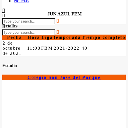
Noticias
JUN AZUL FEM
Detalles
Fecha
Hora
Liga
temporada
Tiempo completo
2 de
octubre
11:00
FBM
2021-2022
40'
de 2021
Estadio
Colegio San José del Parque