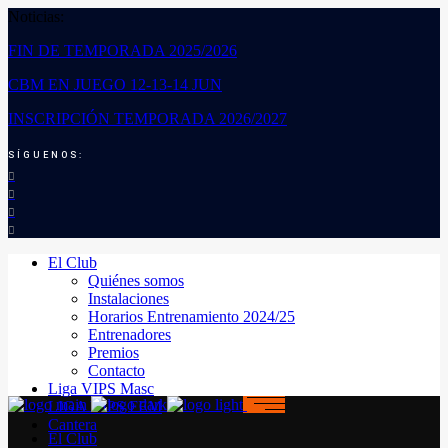
Noticias:
FIN DE TEMPORADA 2025/2026
CBM EN JUEGO 12-13-14 JUN
INSCRIPCIÓN TEMPORADA 2026/2027
SÍGUENOS:
El Club
Quiénes somos
Instalaciones
Horarios Entrenamiento 2024/25
Entrenadores
Premios
Contacto
Liga VIPS Masc
LIGA VIPS FEM
Cantera
El Club