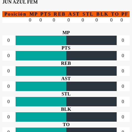
JUN AZUL FEM
Posición
MP
PTS
REB
AST
STL
BLK
TO
PF
0
0
0
0
0
0
0
0
MP
0
0
PTS
0
0
REB
0
0
AST
0
0
STL
0
0
BLK
0
0
TO