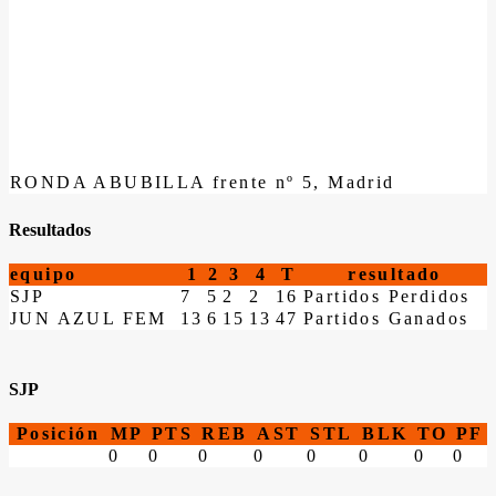
RONDA ABUBILLA frente nº 5, Madrid
Resultados
equipo
1
2
3
4
T
resultado
SJP
7
5
2
2
16
Partidos Perdidos
JUN AZUL FEM
13
6
15
13
47
Partidos Ganados
SJP
Posición
MP
PTS
REB
AST
STL
BLK
TO
PF
0
0
0
0
0
0
0
0