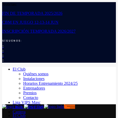
Noticias:
FIN DE TEMPORADA 2025/2026
CBM EN JUEGO 12-13-14 JUN
INSCRIPCIÓN TEMPORADA 2026/2027
SÍGUENOS:
El Club
Quiénes somos
Instalaciones
Horarios Entrenamiento 2024/25
Entrenadores
Premios
Contacto
Liga VIPS Masc
LIGA VIPS FEM
Cantera
El Club