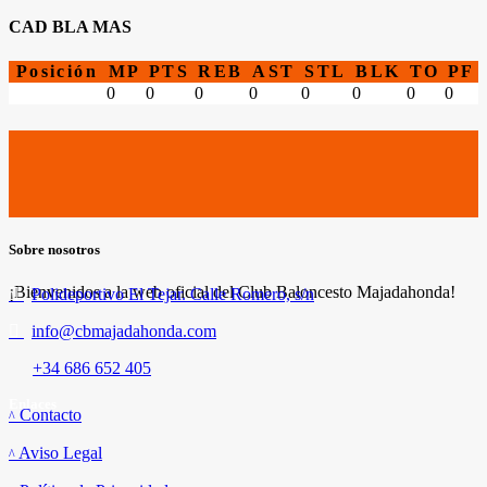
CAD BLA MAS
Posición
MP
PTS
REB
AST
STL
BLK
TO
PF
0
0
0
0
0
0
0
0
Sobre nosotros
¡Bienvenidos a la web oficial del Club Baloncesto Majadahonda!
Polideportivo El Tejar. Calle Romero, s/n
info@cbmajadahonda.com
+34 686 652 405
Enlaces
Contacto
Aviso Legal