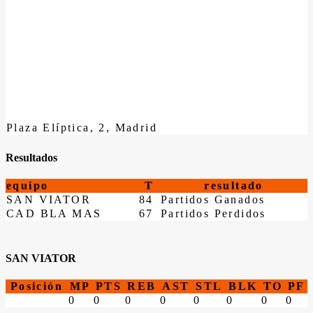
Plaza Elíptica, 2, Madrid
Resultados
equipo
T
resultado
SAN VIATOR
84
Partidos Ganados
CAD BLA MAS
67
Partidos Perdidos
SAN VIATOR
Posición
MP
PTS
REB
AST
STL
BLK
TO
PF
0
0
0
0
0
0
0
0