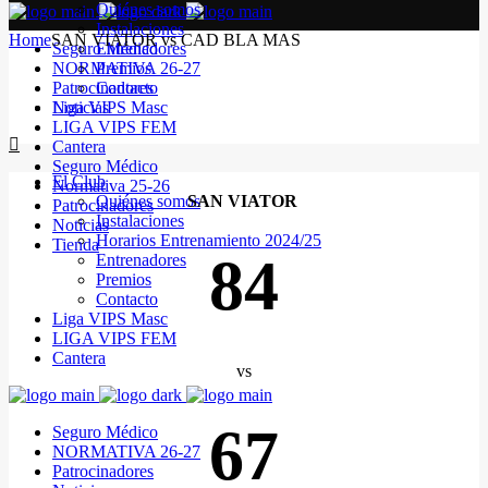
Quiénes somos
Instalaciones
Home
SAN VIATOR vs CAD BLA MAS
Seguro Médico
Entrenadores
NORMATIVA 26-27
Premios
Patrocinadores
Contacto
Noticias
Liga VIPS Masc
LIGA VIPS FEM
Cantera
Seguro Médico
El Club
Normativa 25-26
Quiénes somos
SAN VIATOR
Patrocinadores
Instalaciones
Noticias
Horarios Entrenamiento 2024/25
Tienda
84
Entrenadores
Premios
Contacto
Liga VIPS Masc
LIGA VIPS FEM
Cantera
vs
67
Seguro Médico
NORMATIVA 26-27
Patrocinadores