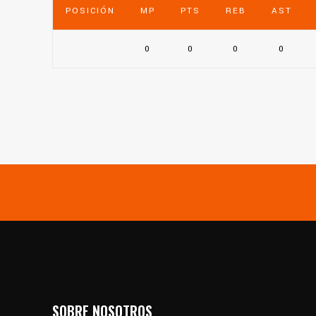
POSICIÓN
MP
PTS
REB
AST
0
0
0
0
SOBRE NOSOTROS