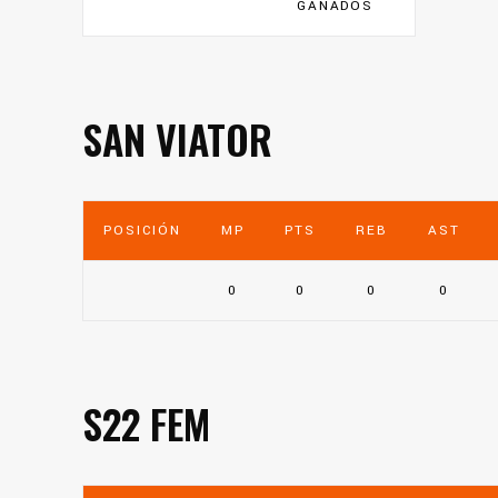
GANADOS
SAN VIATOR
POSICIÓN
MP
PTS
REB
AST
0
0
0
0
S22 FEM