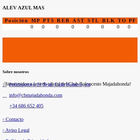
ALEV AZUL MAS
Posición
MP
PTS
REB
AST
STL
BLK
TO
PF
0
0
0
0
0
0
0
0
Sobre nosotros
¡Bienvenidos a la web oficial del Club Baloncesto Majadahonda!
Polideportivo El Tejar. Calle Romero, s/n
info@cbmajadahonda.com
+34 686 652 405
Enlaces
Contacto
Aviso Legal