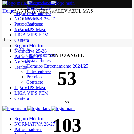
Quiénes somos
Instalaciones
Home
SANTO ÁNGEL vs ALEV AZUL MAS
Seguro Médico
Entrenadores
NORMATIVA 26-27
Premios
Patrocinadores
Contacto
Noticias
Liga VIPS Masc
LIGA VIPS FEM
Cantera
Seguro Médico
El Club
Normativa 25-26
Quiénes somos
SANTO ÁNGEL
Patrocinadores
Instalaciones
Noticias
Horarios Entrenamiento 2024/25
Tienda
53
Entrenadores
Premios
Contacto
Liga VIPS Masc
LIGA VIPS FEM
Cantera
vs
103
Seguro Médico
NORMATIVA 26-27
Patrocinadores