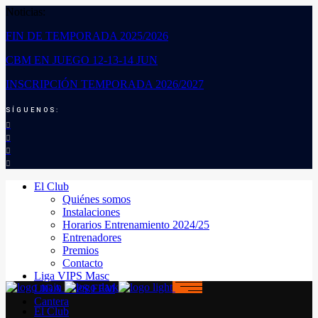
Noticias:
FIN DE TEMPORADA 2025/2026
CBM EN JUEGO 12-13-14 JUN
INSCRIPCIÓN TEMPORADA 2026/2027
SÍGUENOS:
El Club
Quiénes somos
Instalaciones
Horarios Entrenamiento 2024/25
Entrenadores
Premios
Contacto
Liga VIPS Masc
LIGA VIPS FEM
Cantera
El Club