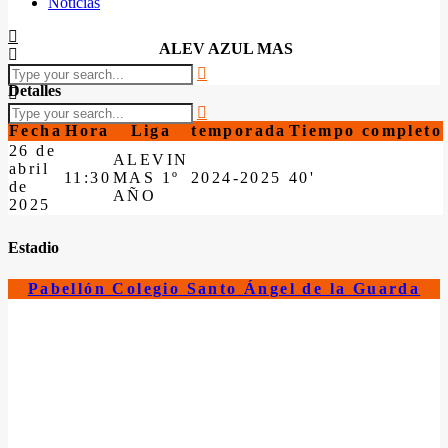
Noticias
ALEV AZUL MAS
Detalles
Fecha
Hora
Liga
temporada
Tiempo completo
26 de
ALEVIN
abril
11:30
MAS 1º
2024-2025
40'
de
AÑO
2025
Estadio
Pabellón Colegio Santo Ángel de la Guarda