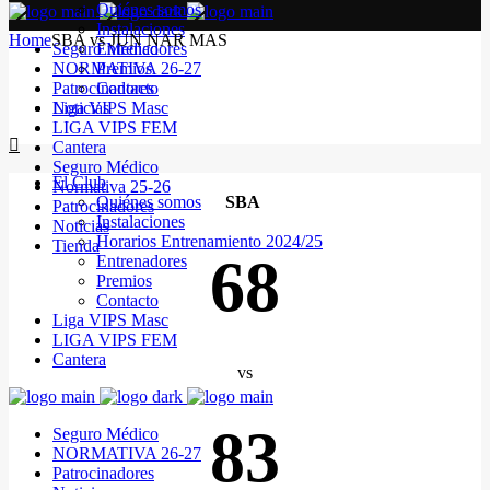
Quiénes somos
Instalaciones
Home
SBA vs JUN NAR MAS
Seguro Médico
Entrenadores
NORMATIVA 26-27
Premios
Patrocinadores
Contacto
Noticias
Liga VIPS Masc
LIGA VIPS FEM
Cantera
Seguro Médico
El Club
Normativa 25-26
Quiénes somos
SBA
Patrocinadores
Instalaciones
Noticias
Horarios Entrenamiento 2024/25
Tienda
68
Entrenadores
Premios
Contacto
Liga VIPS Masc
LIGA VIPS FEM
Cantera
vs
83
Seguro Médico
NORMATIVA 26-27
Patrocinadores