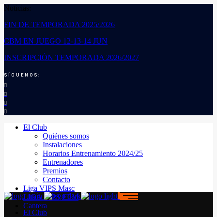
Noticias:
FIN DE TEMPORADA 2025/2026
CBM EN JUEGO 12-13-14 JUN
INSCRIPCIÓN TEMPORADA 2026/2027
SÍGUENOS:
El Club
Quiénes somos
Instalaciones
Horarios Entrenamiento 2024/25
Entrenadores
Premios
Contacto
Liga VIPS Masc
LIGA VIPS FEM
Cantera
El Club