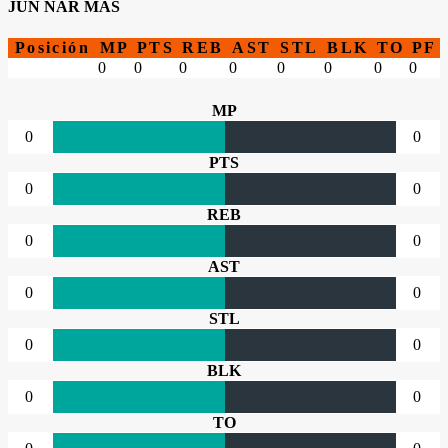
JUN NAR MAS
Posición
MP
PTS
REB
AST
STL
BLK
TO
PF
0
0
0
0
0
0
0
0
MP
0
0
PTS
0
0
REB
0
0
AST
0
0
STL
0
0
BLK
0
0
TO