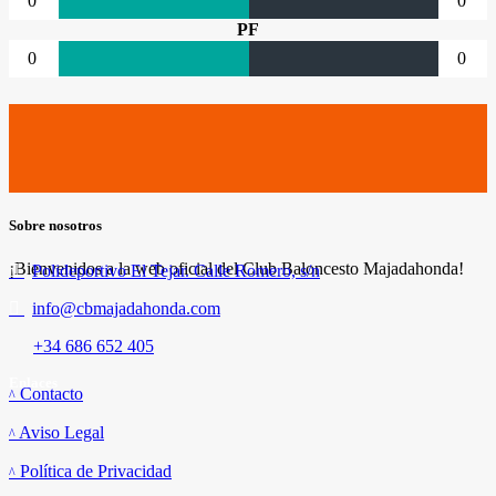
0
0
PF
0
0
Sobre nosotros
¡Bienvenidos a la web oficial del Club Baloncesto Majadahonda!
Polideportivo El Tejar. Calle Romero, s/n
info@cbmajadahonda.com
+34 686 652 405
Enlaces
Contacto
Aviso Legal
Política de Privacidad