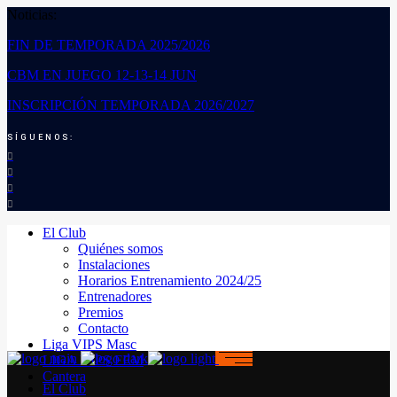
Noticias:
FIN DE TEMPORADA 2025/2026
CBM EN JUEGO 12-13-14 JUN
INSCRIPCIÓN TEMPORADA 2026/2027
SÍGUENOS:
El Club
Quiénes somos
Instalaciones
Horarios Entrenamiento 2024/25
Entrenadores
Premios
Contacto
Liga VIPS Masc
LIGA VIPS FEM
Cantera
El Club