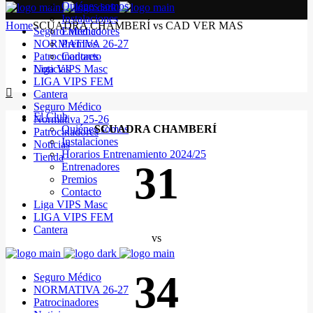
Quiénes somos
Instalaciones
Home
SCUADRA CHAMBERÍ vs CAD VER MAS
Seguro Médico
Entrenadores
NORMATIVA 26-27
Premios
Patrocinadores
Contacto
Noticias
Liga VIPS Masc
LIGA VIPS FEM
Cantera
Seguro Médico
El Club
Normativa 25-26
Quiénes somos
SCUADRA CHAMBERÍ
Patrocinadores
Instalaciones
Noticias
Horarios Entrenamiento 2024/25
Tienda
31
Entrenadores
Premios
Contacto
Liga VIPS Masc
LIGA VIPS FEM
Cantera
vs
34
Seguro Médico
NORMATIVA 26-27
Patrocinadores