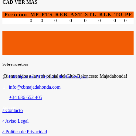
CAD VER MAS
Posición
MP
PTS
REB
AST
STL
BLK
TO
PF
0
0
0
0
0
0
0
0
Sobre nosotros
¡Bienvenidos a la web oficial del Club Baloncesto Majadahonda!
Polideportivo El Tejar. Calle Romero, s/n
info@cbmajadahonda.com
+34 686 652 405
Enlaces
Contacto
Aviso Legal
Política de Privacidad