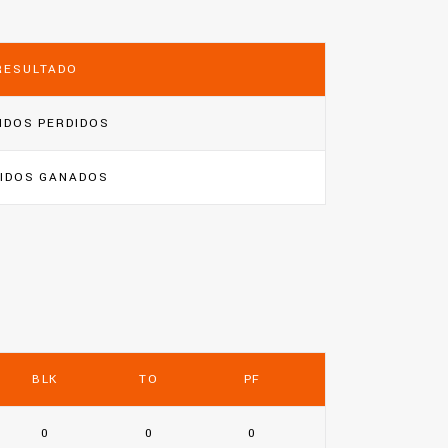
RESULTADO
IDOS PERDIDOS
IDOS GANADOS
BLK
TO
PF
0
0
0