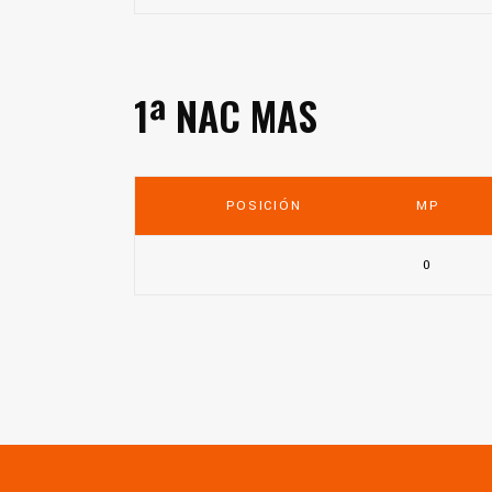
1ª NAC MAS
POSICIÓN
MP
0