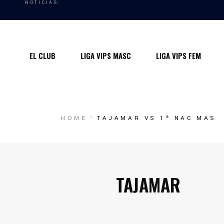
NOTICIAS:
Quiénes somos
Instalaciones
EL CLUB
LIGA VIPS MASC
LIGA VIPS FEM
Horarios Entrenamiento 2024/25
Entrenadores
Premios
Quiénes somos
HOME
TAJAMAR VS 1ª NAC MAS
Contacto
Instalaciones
Horarios Entrenamiento 2024/25
Entrenadores
TAJAMAR
Premios
Contacto