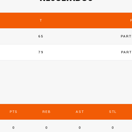
T
65
PART
79
PART
PTS
REB
AST
STL
0
0
0
0