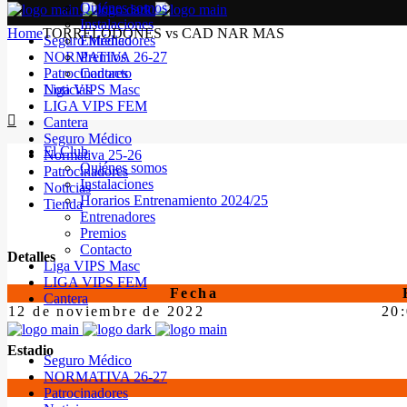
Quiénes somos
Instalaciones
Home
TORRELODONES vs CAD NAR MAS
Seguro Médico
Entrenadores
NORMATIVA 26-27
Premios
Patrocinadores
Contacto
Noticias
Liga VIPS Masc
LIGA VIPS FEM
Cantera
Seguro Médico
El Club
Normativa 25-26
Quiénes somos
Patrocinadores
Instalaciones
Noticias
Horarios Entrenamiento 2024/25
Tienda
Entrenadores
Premios
Contacto
Detalles
Liga VIPS Masc
LIGA VIPS FEM
Fecha
Cantera
12 de noviembre de 2022
20
Estadio
Seguro Médico
NORMATIVA 26-27
Patrocinadores