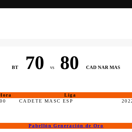
70
80
BT
vs
CAD NAR MAS
Hora
Liga
:00
CADETE MASC ESP
202
Pabellón Generación de Oro