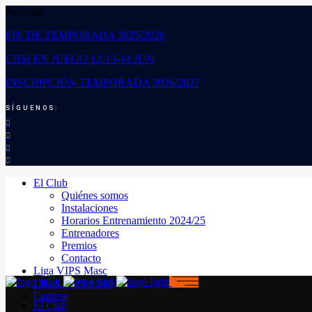
Noticias:
FIN DE TEMPORADA 2025/2026
CBM EN JUEGO 12-13-14 JUN
INSCRIPCIÓN TEMPORADA 2026/2027
SÍGUENOS:
El Club
Quiénes somos
Instalaciones
Horarios Entrenamiento 2024/25
Entrenadores
Premios
Contacto
Liga VIPS Masc
LIGA VIPS FEM
Cantera
El Club