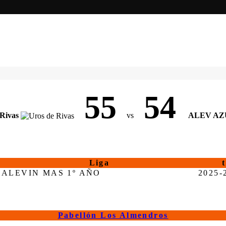
55
54
Rivas
vs
ALEV AZ
Liga
ALEVIN MAS 1º AÑO
2025-
Pabellón Los Almendros