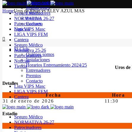
Quiénes somos
Instalaciones
Home
Uros de Rivas vs ALEV AZUL MAS
Seguro Médico
Entrenadores
NORMATIVA 26-27
Premios
Patrocinadores
Contacto
Noticias
Liga VIPS Masc
LIGA VIPS FEM
Cantera
Seguro Médico
El Club
Normativa 25-26
Quiénes somos
Patrocinadores
Instalaciones
Noticias
Horarios Entrenamiento 2024/25
Tienda
Uros de 
Entrenadores
Premios
Contacto
Detalles
Liga VIPS Masc
LIGA VIPS FEM
Fecha
Hora
Cantera
31 de enero de 2026
11:30
Estadio
Seguro Médico
NORMATIVA 26-27
Patrocinadores