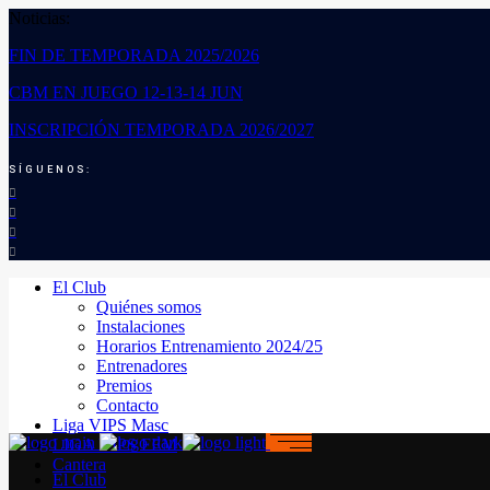
Noticias:
FIN DE TEMPORADA 2025/2026
CBM EN JUEGO 12-13-14 JUN
INSCRIPCIÓN TEMPORADA 2026/2027
SÍGUENOS:
El Club
Quiénes somos
Instalaciones
Horarios Entrenamiento 2024/25
Entrenadores
Premios
Contacto
Liga VIPS Masc
LIGA VIPS FEM
Cantera
El Club