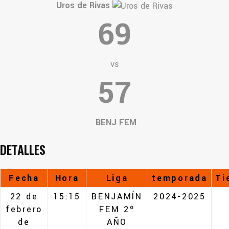
Uros de Rivas
69
vs
57
BENJ FEM
DETALLES
Fecha
Hora
Liga
temporada
Ti
22 de
15:15
BENJAMÍN
2024-2025
febrero
FEM 2º
de
AÑO