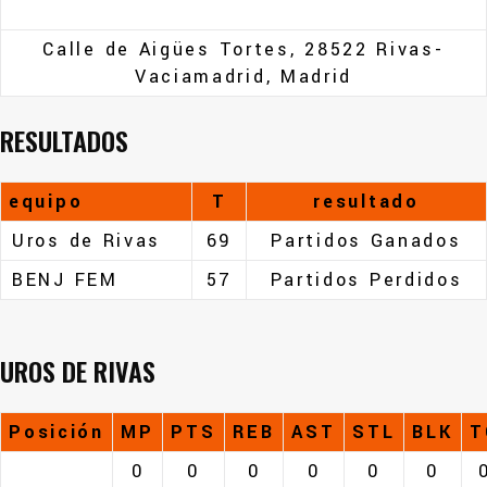
Calle de Aigües Tortes, 28522 Rivas-
Vaciamadrid, Madrid
RESULTADOS
equipo
T
resultado
Uros de Rivas
69
Partidos Ganados
BENJ FEM
57
Partidos Perdidos
UROS DE RIVAS
Posición
MP
PTS
REB
AST
STL
BLK
T
0
0
0
0
0
0