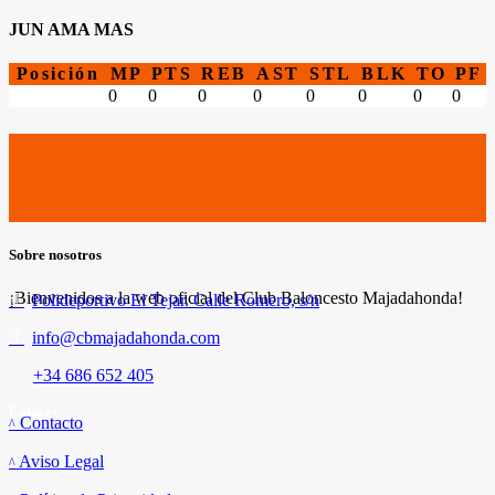
JUN AMA MAS
Posición
MP
PTS
REB
AST
STL
BLK
TO
PF
0
0
0
0
0
0
0
0
Sobre nosotros
¡Bienvenidos a la web oficial del Club Baloncesto Majadahonda!
Polideportivo El Tejar. Calle Romero, s/n
info@cbmajadahonda.com
+34 686 652 405
Enlaces
Contacto
Aviso Legal