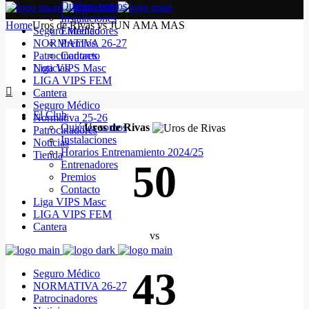
Quiénes somos
Instalaciones
Home
Uros de Rivas vs JUN AMA MAS
Seguro Médico
Entrenadores
NORMATIVA 26-27
Premios
Patrocinadores
Contacto
Noticias
Liga VIPS Masc
LIGA VIPS FEM
Cantera
Seguro Médico
El Club
Normativa 25-26
Quiénes somos
Uros de Rivas
Patrocinadores
Instalaciones
Noticias
Horarios Entrenamiento 2024/25
Tienda
50
Entrenadores
Premios
Contacto
Liga VIPS Masc
LIGA VIPS FEM
Cantera
vs
43
Seguro Médico
NORMATIVA 26-27
Patrocinadores