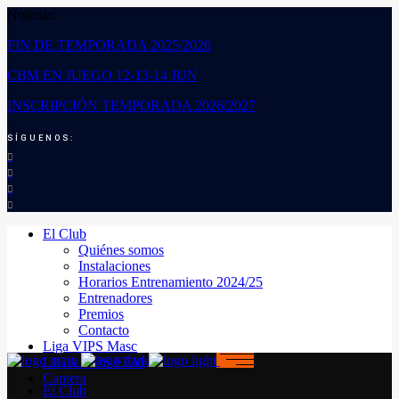
Noticias:
FIN DE TEMPORADA 2025/2026
CBM EN JUEGO 12-13-14 JUN
INSCRIPCIÓN TEMPORADA 2026/2027
SÍGUENOS:
El Club
Quiénes somos
Instalaciones
Horarios Entrenamiento 2024/25
Entrenadores
Premios
Contacto
Liga VIPS Masc
LIGA VIPS FEM
Cantera
El Club