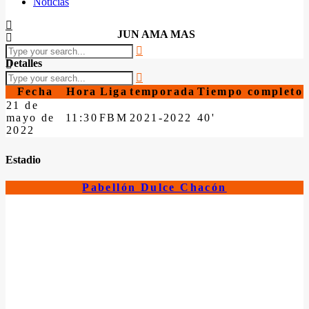
Noticias
JUN AMA MAS
Detalles
Fecha
Hora
Liga
temporada
Tiempo completo
21 de
mayo de
11:30
FBM
2021-2022
40'
2022
Estadio
Pabellón Dulce Chacón