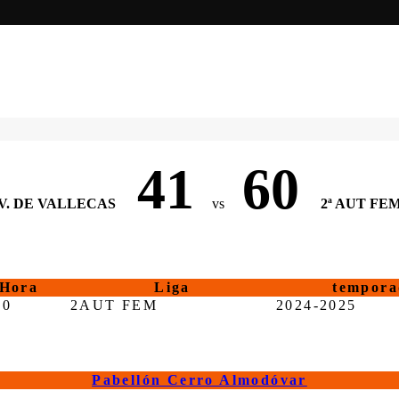
41
60
V. DE VALLECAS
vs
2ª AUT FE
Hora
Liga
tempora
00
2AUT FEM
2024-2025
Pabellón Cerro Almodóvar