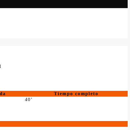
M
da
Tiempo completo
40'