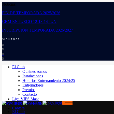
Noticias:
FIN DE TEMPORADA 2025/2026
CBM EN JUEGO 12-13-14 JUN
INSCRIPCIÓN TEMPORADA 2026/2027
SÍGUENOS:
El Club
Quiénes somos
Instalaciones
Horarios Entrenamiento 2024/25
Entrenadores
Premios
Contacto
Liga VIPS Masc
LIGA VIPS FEM
Cantera
El Club