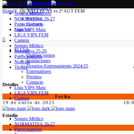
Quiénes somos
Instalaciones
Home
V. DE VALLECAS vs 2ª AUT FEM
Seguro Médico
Entrenadores
NORMATIVA 26-27
Premios
Patrocinadores
Contacto
Noticias
Liga VIPS Masc
LIGA VIPS FEM
Cantera
Seguro Médico
El Club
Normativa 25-26
Quiénes somos
Patrocinadores
Instalaciones
Noticias
Horarios Entrenamiento 2024/25
Tienda
Entrenadores
Premios
Contacto
Detalles
Liga VIPS Masc
LIGA VIPS FEM
Fecha
Cantera
19 de enero de 2025
18:
Estadio
Seguro Médico
NORMATIVA 26-27
Patrocinadores