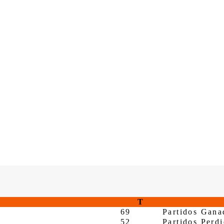
T
69
Partidos Gana
52
Partidos Perd