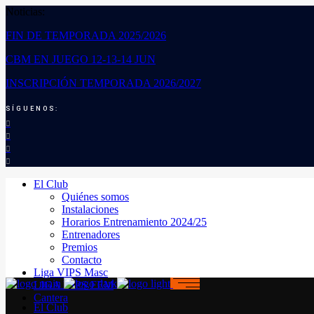
Noticias:
FIN DE TEMPORADA 2025/2026
CBM EN JUEGO 12-13-14 JUN
INSCRIPCIÓN TEMPORADA 2026/2027
SÍGUENOS:
El Club
Quiénes somos
Instalaciones
Horarios Entrenamiento 2024/25
Entrenadores
Premios
Contacto
Liga VIPS Masc
LIGA VIPS FEM
Cantera
El Club