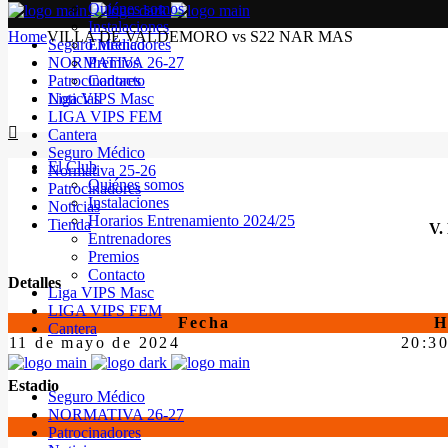
Quiénes somos
Instalaciones
Home
VILLA DE VALDEMORO vs S22 NAR MAS
Seguro Médico
Entrenadores
NORMATIVA 26-27
Premios
Patrocinadores
Contacto
Noticias
Liga VIPS Masc
LIGA VIPS FEM
Cantera
Seguro Médico
El Club
Normativa 25-26
Quiénes somos
Patrocinadores
Instalaciones
Noticias
Horarios Entrenamiento 2024/25
Tienda
V
Entrenadores
Premios
Contacto
Detalles
Liga VIPS Masc
LIGA VIPS FEM
Fecha
H
Cantera
11 de mayo de 2024
20:3
Estadio
Seguro Médico
NORMATIVA 26-27
Patrocinadores