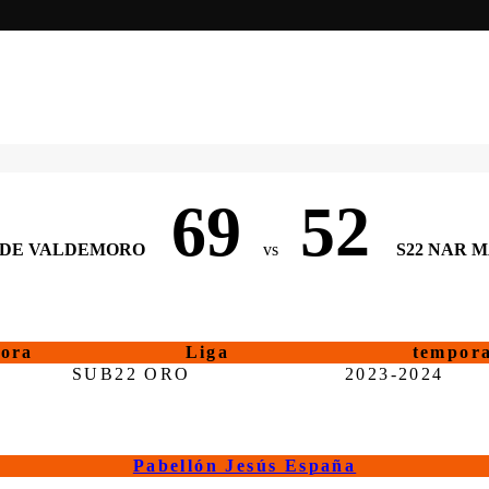
69
52
. DE VALDEMORO
vs
S22 NAR 
ora
Liga
tempor
0
SUB22 ORO
2023-2024
Pabellón Jesús España