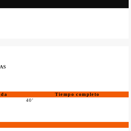
MAS
ada
Tiempo completo
40'