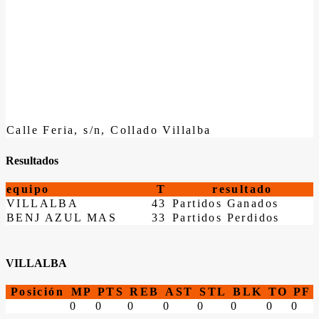
Calle Feria, s/n, Collado Villalba
Resultados
equipo
T
resultado
VILLALBA
43
Partidos Ganados
BENJ AZUL MAS
33
Partidos Perdidos
VILLALBA
Posición
MP
PTS
REB
AST
STL
BLK
TO
PF
0
0
0
0
0
0
0
0