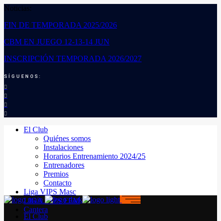
Noticias:
FIN DE TEMPORADA 2025/2026
CBM EN JUEGO 12-13-14 JUN
INSCRIPCIÓN TEMPORADA 2026/2027
SÍGUENOS:
El Club
Quiénes somos
Instalaciones
Horarios Entrenamiento 2024/25
Entrenadores
Premios
Contacto
Liga VIPS Masc
LIGA VIPS FEM
Cantera
El Club