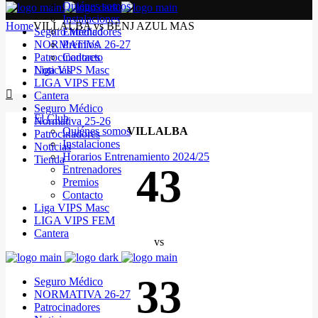
Quiénes somos
Instalaciones
Home
VILLALBA vs BENJ AZUL MAS
Seguro Médico
Entrenadores
NORMATIVA 26-27
Premios
Patrocinadores
Contacto
Noticias
Liga VIPS Masc
LIGA VIPS FEM
Cantera
Seguro Médico
El Club
Normativa 25-26
Quiénes somos
VILLALBA
Patrocinadores
Instalaciones
Noticias
Horarios Entrenamiento 2024/25
Tienda
43
Entrenadores
Premios
Contacto
Liga VIPS Masc
LIGA VIPS FEM
Cantera
vs
33
Seguro Médico
NORMATIVA 26-27
Patrocinadores