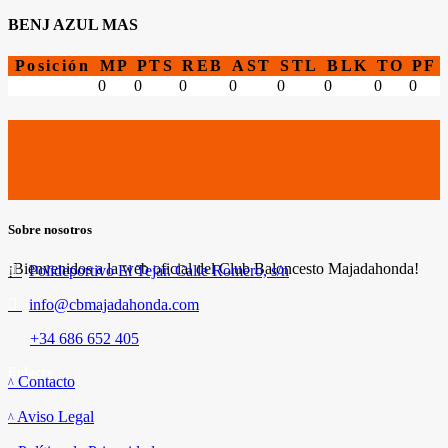
BENJ AZUL MAS
Posición
MP
PTS
REB
AST
STL
BLK
TO
PF
0
0
0
0
0
0
0
0
Sobre nosotros
¡Bienvenidos a la web oficial del Club Baloncesto Majadahonda!
Polideportivo El Tejar. Calle Romero, s/n
info@cbmajadahonda.com
+34 686 652 405
Enlaces
Contacto
Aviso Legal