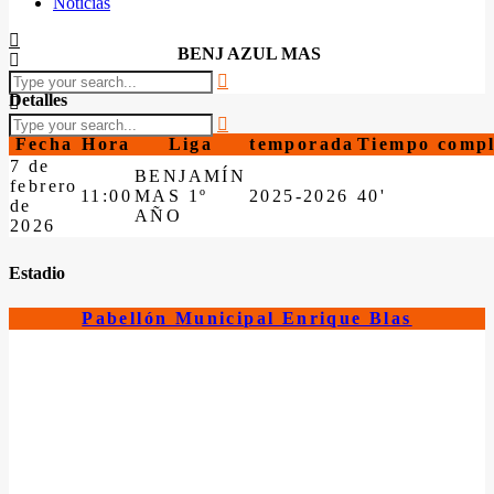
Noticias
BENJ AZUL MAS
Detalles
Fecha
Hora
Liga
temporada
Tiempo compl
7 de
BENJAMÍN
febrero
11:00
MAS 1º
2025-2026
40'
de
AÑO
2026
Estadio
Pabellón Municipal Enrique Blas