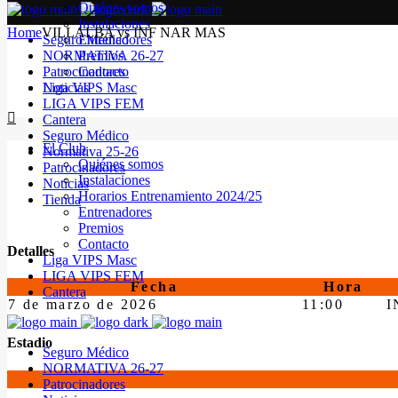
Quiénes somos
Instalaciones
Home
VILLALBA vs INF NAR MAS
Seguro Médico
Entrenadores
NORMATIVA 26-27
Premios
Patrocinadores
Contacto
Noticias
Liga VIPS Masc
LIGA VIPS FEM
Cantera
Seguro Médico
El Club
Normativa 25-26
Quiénes somos
Patrocinadores
Instalaciones
Noticias
Horarios Entrenamiento 2024/25
Tienda
Entrenadores
Premios
Contacto
Detalles
Liga VIPS Masc
LIGA VIPS FEM
Fecha
Hora
Cantera
7 de marzo de 2026
11:00
I
Estadio
Seguro Médico
NORMATIVA 26-27
Patrocinadores