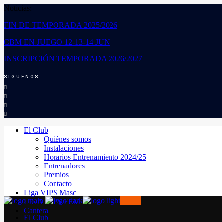
Noticias:
FIN DE TEMPORADA 2025/2026
CBM EN JUEGO 12-13-14 JUN
INSCRIPCIÓN TEMPORADA 2026/2027
SÍGUENOS:
El Club
Quiénes somos
Instalaciones
Horarios Entrenamiento 2024/25
Entrenadores
Premios
Contacto
Liga VIPS Masc
LIGA VIPS FEM
Cantera
El Club