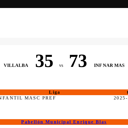
35
73
VILLALBA
vs
INF NAR MAS
Liga
NFANTIL MASC PREF
2025
Pabellón Municipal Enrique Blas