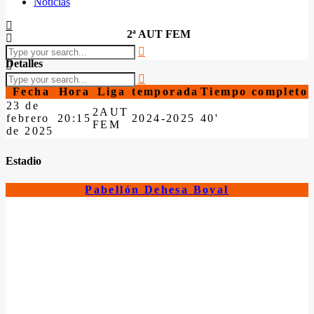
Noticias
2ª AUT FEM
Detalles
Fecha
Hora
Liga
temporada
Tiempo completo
23 de
2AUT
febrero
20:15
2024-2025
40'
FEM
de 2025
Estadio
Pabellón Dehesa Boyal