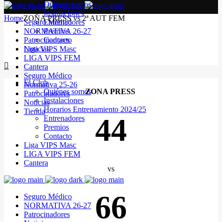
Quiénes somos
Instalaciones
Home
ZONA PRESS vs 2ª AUT FEM
Seguro Médico
Entrenadores
NORMATIVA 26-27
Premios
Patrocinadores
Contacto
Noticias
Liga VIPS Masc
LIGA VIPS FEM
Cantera
Seguro Médico
El Club
Normativa 25-26
Quiénes somos
ZONA PRESS
Patrocinadores
Instalaciones
Noticias
Horarios Entrenamiento 2024/25
Tienda
44
Entrenadores
Premios
Contacto
Liga VIPS Masc
LIGA VIPS FEM
Cantera
vs
66
Seguro Médico
NORMATIVA 26-27
Patrocinadores