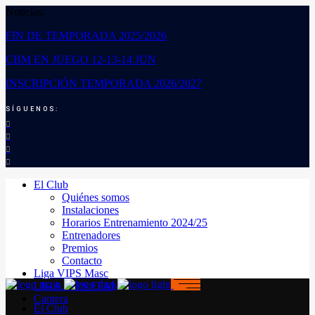
Noticias:
FIN DE TEMPORADA 2025/2026
CBM EN JUEGO 12-13-14 JUN
INSCRIPCIÓN TEMPORADA 2026/2027
SÍGUENOS:
El Club
Quiénes somos
Instalaciones
Horarios Entrenamiento 2024/25
Entrenadores
Premios
Contacto
Liga VIPS Masc
LIGA VIPS FEM
Cantera
El Club