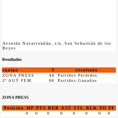
Avenida Navarrondán, s/n, San Sebastián de los
Reyes
Resultados
equipo
T
resultado
ZONA PRESS
44
Partidos Perdidos
2ª AUT FEM
66
Partidos Ganados
ZONA PRESS
Posición
MP
PTS
REB
AST
STL
BLK
TO
PF
0
0
0
0
0
0
0
0