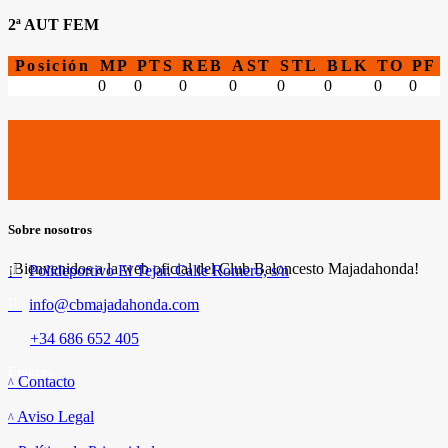
2ª AUT FEM
Posición
MP
PTS
REB
AST
STL
BLK
TO
PF
0
0
0
0
0
0
0
0
Sobre nosotros
¡Bienvenidos a la web oficial del Club Baloncesto Majadahonda!
Polideportivo El Tejar. Calle Romero, s/n
info@cbmajadahonda.com
+34 686 652 405
Enlaces
Contacto
Aviso Legal