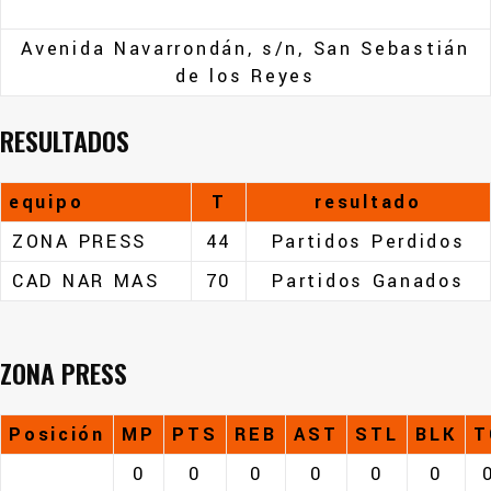
Avenida Navarrondán, s/n, San Sebastián
de los Reyes
RESULTADOS
equipo
T
resultado
ZONA PRESS
44
Partidos Perdidos
CAD NAR MAS
70
Partidos Ganados
ZONA PRESS
Posición
MP
PTS
REB
AST
STL
BLK
T
0
0
0
0
0
0