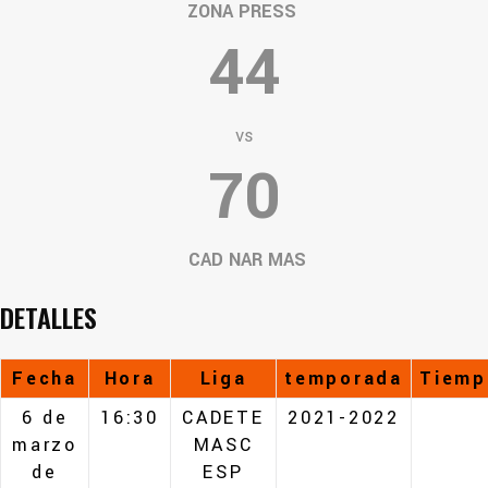
ZONA PRESS
44
vs
70
CAD NAR MAS
DETALLES
Fecha
Hora
Liga
temporada
Tiemp
6 de
16:30
CADETE
2021-2022
marzo
MASC
de
ESP