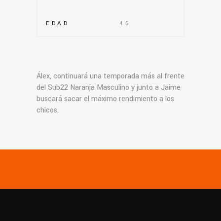
EDAD
46
Álex, continuará una temporada más al frente
del Sub22 Naranja Masculino y junto a Jaime
buscará sacar el máximo rendimiento a los
chicos.