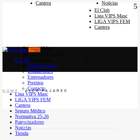
Quiénes somos
Cantera
Noticias
Instalaciones
El Club
Horarios Entrenamiento 2024/25
Liga VIPS Masc
Entrenadores
LIGA VIPS FEM
Premios
Cantera
Contacto
Seguro Médico
NORMATIVA 26-27
Patrocinadores
El Club
Noticias
Quiénes somos
Instalaciones
Entrenadores
Premios
Contacto
HOME
ÁLEX PAJARES
Liga VIPS Masc
LIGA VIPS FEM
Cantera
Seguro Médico
Normativa 25-26
Patrocinadores
Noticias
Tienda