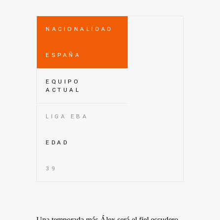
NACIONALIDAD
ESPAÑA
EQUIPO
ACTUAL
LIGA EBA
EDAD
39
Una temporada más Álex será el fiel escudero