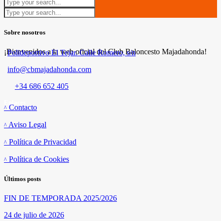
Sobre nosotros
¡Bienvenidos a la web oficial del Club Baloncesto Majadahonda!
Polideportivo El Tejar. Calle Romero, s/n
info@cbmajadahonda.com
+34 686 652 405
Enlaces
Contacto
Aviso Legal
Política de Privacidad
Política de Cookies
Últimos posts
FIN DE TEMPORADA 2025/2026
24 de julio de 2026