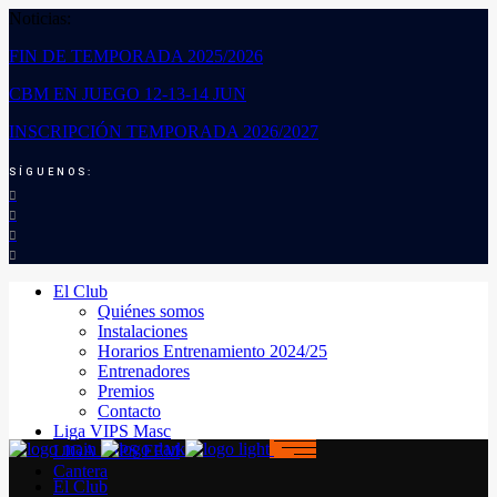
Noticias:
FIN DE TEMPORADA 2025/2026
CBM EN JUEGO 12-13-14 JUN
INSCRIPCIÓN TEMPORADA 2026/2027
SÍGUENOS:
El Club
Quiénes somos
Instalaciones
Horarios Entrenamiento 2024/25
Entrenadores
Premios
Contacto
Liga VIPS Masc
LIGA VIPS FEM
Cantera
El Club