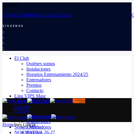
Noticias:
FIN DE TEMPORADA 2025/2026
SÍGUENOS:
El Club
Quiénes somos
Instalaciones
Horarios Entrenamiento 2024/25
Entrenadores
Premios
Contacto
Liga VIPS Masc
LIGA VIPS FEM
Cantera
El Club
Quiénes somos
Instalaciones
Home
Inés Gracia
Seguro Médico
Entrenadores
NORMATIVA 26-27
Premios