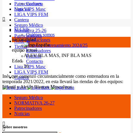
Patrocinadores
Contacto
Noticias
Liga VIPS Masc
LIGA VIPS FEM
Cantera
Seguro Médico
El Club
Normativa 25-26
Quiénes somos
Patrocinadores
nacionalidad
Instalaciones
Noticias
España
Horarios Entrenamiento 2024/25
Tienda
equipo actual
Entrenadores
ALEV BLA MAS, INF BLA MAS
Premios
Edad
Contacto
26
Liga VIPS Masc
LIGA VIPS FEM
Inés que comenzó circunstancialmente como entrenadora en la
Cantera
temporada 2021/2022, en esta llevará las riendas de dos equipos:
Infantil y Alevín Blancos Masculinos.
Seguro Médico
NORMATIVA 26-27
Patrocinadores
Noticias
Sobre nosotros