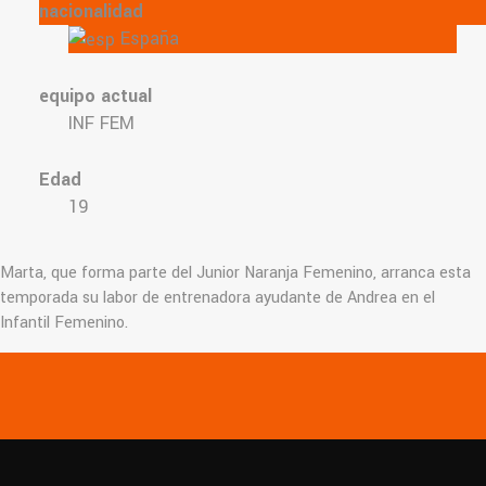
nacionalidad
España
equipo actual
INF FEM
Edad
19
Marta, que forma parte del Junior Naranja Femenino, arranca esta
temporada su labor de entrenadora ayudante de Andrea en el
Infantil Femenino.