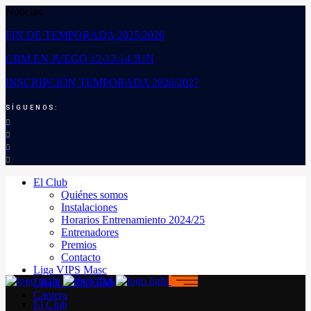
Noticias:
FIN DE TEMPORADA 2025/2026
CBM EN JUEGO 12-13-14 JUN
INSCRIPCIÓN TEMPORADA 2026/2027
SÍGUENOS:
El Club
Quiénes somos
Instalaciones
Horarios Entrenamiento 2024/25
Entrenadores
Premios
Contacto
Liga VIPS Masc
LIGA VIPS FEM
Cantera
El Club