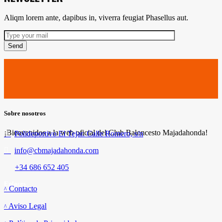
Aliqm lorem ante, dapibus in, viverra feugiat Phasellus aut.
Send
Sobre nosotros
¡Bienvenidos a la web oficial del Club Baloncesto Majadahonda!
Polideportivo El Tejar. Calle Romero, s/n
info@cbmajadahonda.com
+34 686 652 405
Enlaces
Contacto
Aviso Legal