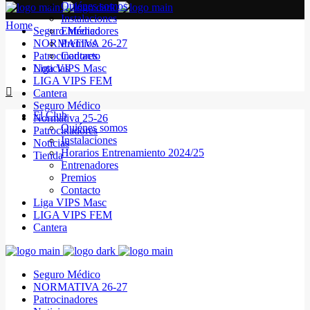
Quiénes somos
Instalaciones
Home
Seguro Médico
Entrenadores
NORMATIVA 26-27
Premios
Patrocinadores
Contacto
Noticias
Liga VIPS Masc
LIGA VIPS FEM
Cantera
Seguro Médico
El Club
Normativa 25-26
Quiénes somos
Patrocinadores
Instalaciones
Noticias
Horarios Entrenamiento 2024/25
Tienda
Entrenadores
Premios
Contacto
Liga VIPS Masc
LIGA VIPS FEM
Cantera
Seguro Médico
NORMATIVA 26-27
Patrocinadores