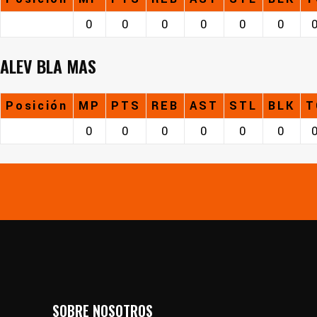
0
0
0
0
0
0
ALEV BLA MAS
Posición
MP
PTS
REB
AST
STL
BLK
T
0
0
0
0
0
0
SOBRE NOSOTROS