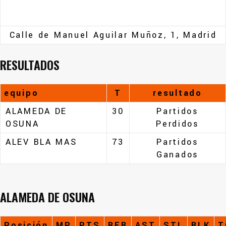
Calle de Manuel Aguilar Muñoz, 1, Madrid
RESULTADOS
equipo
T
resultado
ALAMEDA DE
30
Partidos
OSUNA
Perdidos
ALEV BLA MAS
73
Partidos
Ganados
ALAMEDA DE OSUNA
Posición
MP
PTS
REB
AST
STL
BLK
T