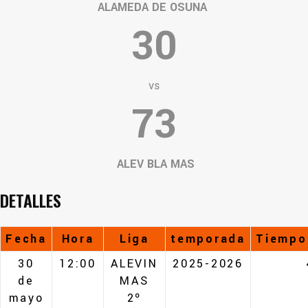
ALAMEDA DE OSUNA
30
vs
73
ALEV BLA MAS
DETALLES
Fecha
Hora
Liga
temporada
Tiempo
30
12:00
ALEVIN
2025-2026
de
MAS
mayo
2º