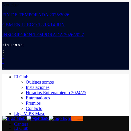
Noticias:
FIN DE TEMPORADA 2025/2026
CBM EN JUEGO 12-13-14 JUN
INSCRIPCIÓN TEMPORADA 2026/2027
SÍGUENOS:
El Club
Quiénes somos
Instalaciones
Horarios Entrenamiento 2024/25
Entrenadores
Premios
Contacto
Liga VIPS Masc
LIGA VIPS FEM
Cantera
El Club