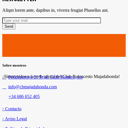
Aliqm lorem ante, dapibus in, viverra feugiat Phasellus aut.
Send
Sobre nosotros
¡Bienvenidos a la web oficial del Club Baloncesto Majadahonda!
Polideportivo El Tejar. Calle Romero, s/n
info@cbmajadahonda.com
+34 686 652 405
Enlaces
Contacto
Aviso Legal