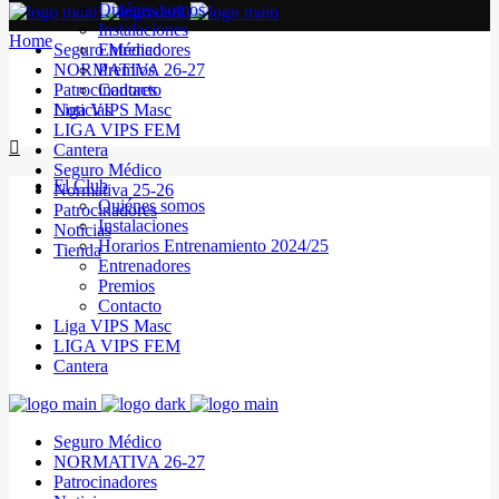
Quiénes somos
Instalaciones
Home
Seguro Médico
Entrenadores
NORMATIVA 26-27
Premios
Patrocinadores
Contacto
Noticias
Liga VIPS Masc
LIGA VIPS FEM
Cantera
Seguro Médico
El Club
Normativa 25-26
Quiénes somos
Patrocinadores
Instalaciones
Noticias
Horarios Entrenamiento 2024/25
Tienda
Entrenadores
Premios
Contacto
Liga VIPS Masc
LIGA VIPS FEM
Cantera
Seguro Médico
NORMATIVA 26-27
Patrocinadores