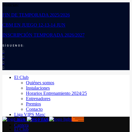
Noticias:
FIN DE TEMPORADA 2025/2026
CBM EN JUEGO 12-13-14 JUN
INSCRIPCIÓN TEMPORADA 2026/2027
SÍGUENOS:
El Club
Quiénes somos
Instalaciones
Horarios Entrenamiento 2024/25
Entrenadores
Premios
Contacto
Liga VIPS Masc
LIGA VIPS FEM
Cantera
El Club