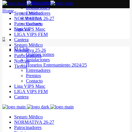
Quiénes somos
Instalaciones
Home
Seguro Médico
Entrenadores
NORMATIVA 26-27
Premios
Patrocinadores
Contacto
Noticias
Liga VIPS Masc
LIGA VIPS FEM
Cantera
Seguro Médico
El Club
Normativa 25-26
Quiénes somos
Patrocinadores
Instalaciones
Noticias
Horarios Entrenamiento 2024/25
Tienda
Entrenadores
Premios
Contacto
Liga VIPS Masc
LIGA VIPS FEM
Cantera
Seguro Médico
NORMATIVA 26-27
Patrocinadores