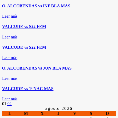
O. ALCOBENDAS vs INF BLA MAS
Leer más
VALCUDE vs S22 FEM
Leer más
VALCUDE vs S22 FEM
Leer más
O. ALCOBENDAS vs JUN BLA MAS
Leer más
VALCUDE vs 1ª NAC MAS
Leer más
Paginación
01
02
agosto 2026
L
M
X
J
V
S
D