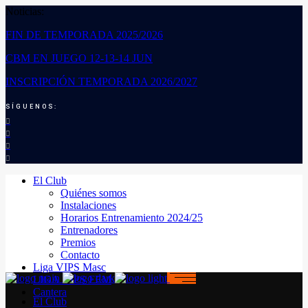
Noticias:
FIN DE TEMPORADA 2025/2026
CBM EN JUEGO 12-13-14 JUN
INSCRIPCIÓN TEMPORADA 2026/2027
SÍGUENOS:
El Club
Quiénes somos
Instalaciones
Horarios Entrenamiento 2024/25
Entrenadores
Premios
Contacto
Liga VIPS Masc
LIGA VIPS FEM
Cantera
El Club