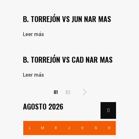
B. TORREJÓN VS JUN NAR MAS
Leer más
B. TORREJÓN VS CAD NAR MAS
Leer más
PAGINACIÓN
01
02
DE
AGOSTO 2026
ENTRADAS
L
M
X
J
V
S
D