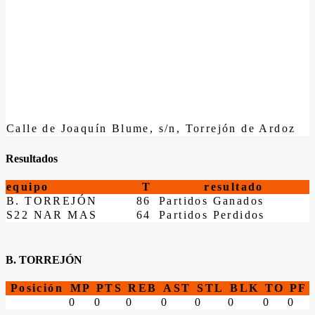
Calle de Joaquín Blume, s/n, Torrejón de Ardoz
Resultados
equipo
T
resultado
B. TORREJÓN
86
Partidos Ganados
S22 NAR MAS
64
Partidos Perdidos
B. TORREJÓN
Posición
MP
PTS
REB
AST
STL
BLK
TO
PF
0
0
0
0
0
0
0
0