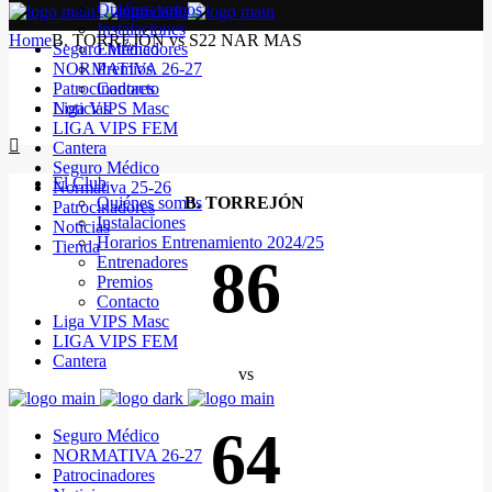
Quiénes somos
Instalaciones
Home
B. TORREJÓN vs S22 NAR MAS
Seguro Médico
Entrenadores
NORMATIVA 26-27
Premios
Patrocinadores
Contacto
Noticias
Liga VIPS Masc
LIGA VIPS FEM
Cantera
Seguro Médico
El Club
Normativa 25-26
Quiénes somos
B. TORREJÓN
Patrocinadores
Instalaciones
Noticias
Horarios Entrenamiento 2024/25
Tienda
86
Entrenadores
Premios
Contacto
Liga VIPS Masc
LIGA VIPS FEM
Cantera
vs
64
Seguro Médico
NORMATIVA 26-27
Patrocinadores