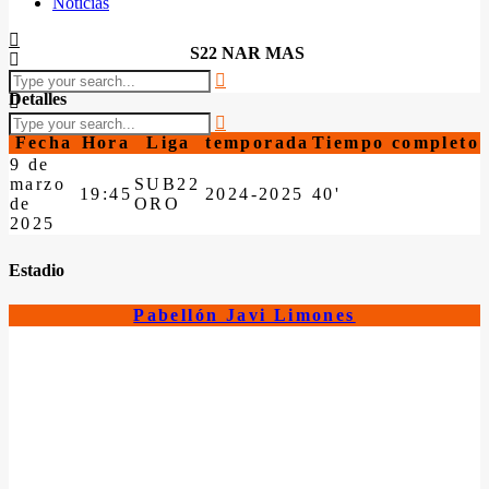
Noticias
S22 NAR MAS
Detalles
Fecha
Hora
Liga
temporada
Tiempo completo
9 de
marzo
SUB22
19:45
2024-2025
40'
de
ORO
2025
Estadio
Pabellón Javi Limones