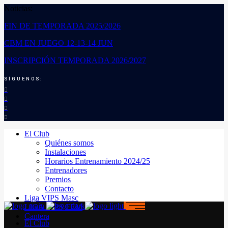
Noticias:
FIN DE TEMPORADA 2025/2026
CBM EN JUEGO 12-13-14 JUN
INSCRIPCIÓN TEMPORADA 2026/2027
SÍGUENOS:
El Club
Quiénes somos
Instalaciones
Horarios Entrenamiento 2024/25
Entrenadores
Premios
Contacto
Liga VIPS Masc
LIGA VIPS FEM
Cantera
El Club