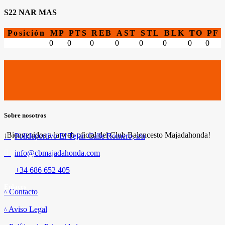
S22 NAR MAS
Posición
MP
PTS
REB
AST
STL
BLK
TO
PF
0
0
0
0
0
0
0
0
Sobre nosotros
¡Bienvenidos a la web oficial del Club Baloncesto Majadahonda!
Polideportivo El Tejar. Calle Romero, s/n
info@cbmajadahonda.com
+34 686 652 405
Enlaces
Contacto
Aviso Legal