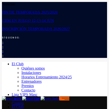
Noticias:
FIN DE TEMPORADA 2025/2026
CBM EN JUEGO 12-13-14 JUN
INSCRIPCIÓN TEMPORADA 2026/2027
SÍGUENOS:
El Club
Quiénes somos
Instalaciones
Horarios Entrenamiento 2024/25
Entrenadores
Premios
Contacto
Liga VIPS Masc
LIGA VIPS FEM
Cantera
El Club