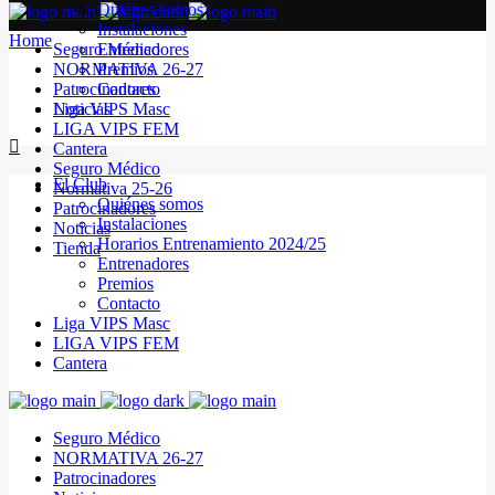
Quiénes somos
Instalaciones
Home
Seguro Médico
Entrenadores
NORMATIVA 26-27
Premios
Patrocinadores
Contacto
Noticias
Liga VIPS Masc
LIGA VIPS FEM
Cantera
Seguro Médico
El Club
Normativa 25-26
Quiénes somos
Patrocinadores
Instalaciones
Noticias
Horarios Entrenamiento 2024/25
Tienda
Entrenadores
Premios
Contacto
Liga VIPS Masc
LIGA VIPS FEM
Cantera
Seguro Médico
NORMATIVA 26-27
Patrocinadores