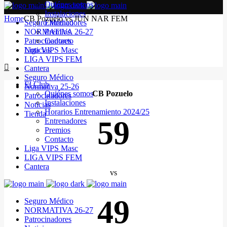
Quiénes somos
Instalaciones
Home
CB Pozuelo vs JUN NAR FEM
Seguro Médico
Entrenadores
NORMATIVA 26-27
Premios
Patrocinadores
Contacto
Noticias
Liga VIPS Masc
LIGA VIPS FEM
Cantera
Seguro Médico
El Club
Normativa 25-26
Quiénes somos
CB Pozuelo
Patrocinadores
Instalaciones
Noticias
Horarios Entrenamiento 2024/25
Tienda
59
Entrenadores
Premios
Contacto
Liga VIPS Masc
LIGA VIPS FEM
Cantera
vs
49
Seguro Médico
NORMATIVA 26-27
Patrocinadores