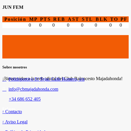
JUN FEM
Posición
MP
PTS
REB
AST
STL
BLK
TO
PF
0
0
0
0
0
0
0
0
Sobre nosotros
¡Bienvenidos a la web oficial del Club Baloncesto Majadahonda!
Polideportivo El Tejar. Calle Romero, s/n
info@cbmajadahonda.com
+34 686 652 405
Enlaces
Contacto
Aviso Legal