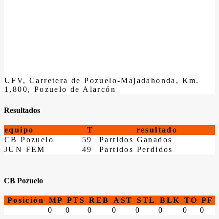
UFV, Carretera de Pozuelo-Majadahonda, Km.
1,800, Pozuelo de Alarcón
Resultados
equipo
T
resultado
CB Pozuelo
59
Partidos Ganados
JUN FEM
49
Partidos Perdidos
CB Pozuelo
Posición
MP
PTS
REB
AST
STL
BLK
TO
PF
0
0
0
0
0
0
0
0