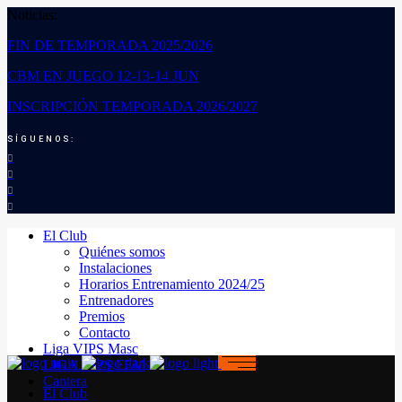
Noticias:
FIN DE TEMPORADA 2025/2026
CBM EN JUEGO 12-13-14 JUN
INSCRIPCIÓN TEMPORADA 2026/2027
SÍGUENOS:
El Club
Quiénes somos
Instalaciones
Horarios Entrenamiento 2024/25
Entrenadores
Premios
Contacto
Liga VIPS Masc
LIGA VIPS FEM
Cantera
El Club