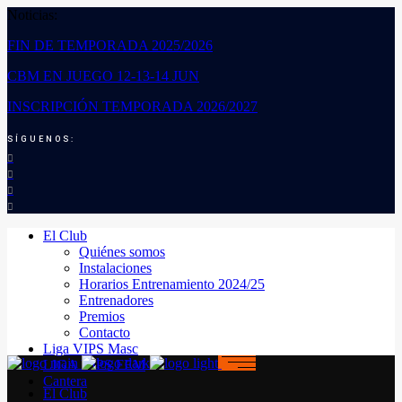
Noticias:
FIN DE TEMPORADA 2025/2026
CBM EN JUEGO 12-13-14 JUN
INSCRIPCIÓN TEMPORADA 2026/2027
SÍGUENOS:
El Club
Quiénes somos
Instalaciones
Horarios Entrenamiento 2024/25
Entrenadores
Premios
Contacto
Liga VIPS Masc
LIGA VIPS FEM
Cantera
El Club