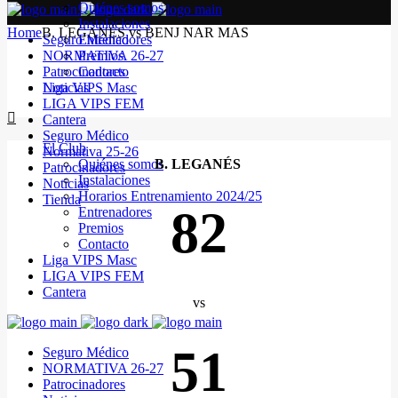
Quiénes somos
Instalaciones
Home
B. LEGANÉS vs BENJ NAR MAS
Seguro Médico
Entrenadores
NORMATIVA 26-27
Premios
Patrocinadores
Contacto
Noticias
Liga VIPS Masc
LIGA VIPS FEM
Cantera
Seguro Médico
El Club
Normativa 25-26
Quiénes somos
B. LEGANÉS
Patrocinadores
Instalaciones
Noticias
Horarios Entrenamiento 2024/25
Tienda
82
Entrenadores
Premios
Contacto
Liga VIPS Masc
LIGA VIPS FEM
Cantera
vs
51
Seguro Médico
NORMATIVA 26-27
Patrocinadores