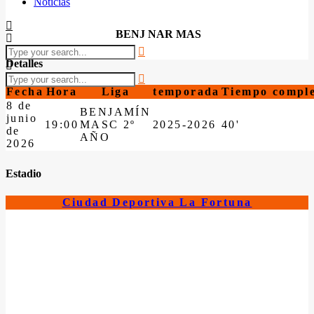
Noticias
BENJ NAR MAS
Detalles
Fecha
Hora
Liga
temporada
Tiempo compl
8 de
BENJAMÍN
junio
19:00
MASC 2º
2025-2026
40'
de
AÑO
2026
Estadio
Ciudad Deportiva La Fortuna