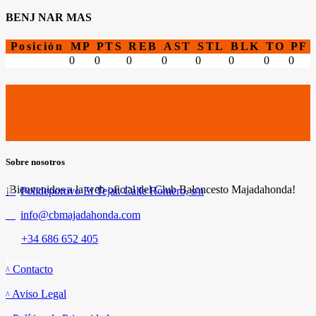
BENJ NAR MAS
Posición
MP
PTS
REB
AST
STL
BLK
TO
PF
0
0
0
0
0
0
0
0
Sobre nosotros
¡Bienvenidos a la web oficial del Club Baloncesto Majadahonda!
Polideportivo El Tejar. Calle Romero, s/n
info@cbmajadahonda.com
+34 686 652 405
Enlaces
Contacto
Aviso Legal