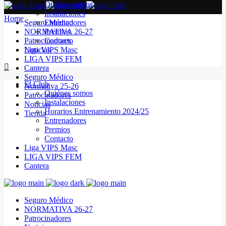
Quiénes somos
Instalaciones
Home
Seguro Médico
Entrenadores
NORMATIVA 26-27
Premios
Patrocinadores
Contacto
Noticias
Liga VIPS Masc
LIGA VIPS FEM
Cantera
Seguro Médico
El Club
Normativa 25-26
Quiénes somos
Patrocinadores
Instalaciones
Noticias
Horarios Entrenamiento 2024/25
Tienda
Entrenadores
Premios
Contacto
Liga VIPS Masc
LIGA VIPS FEM
Cantera
Seguro Médico
NORMATIVA 26-27
Patrocinadores