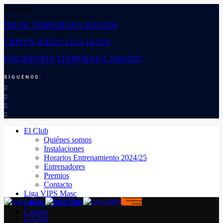
Noticias:
FIN DE TEMPORADA 2025/2026
CBM EN JUEGO 12-13-14 JUN
INSCRIPCIÓN TEMPORADA 2026/2027
SÍGUENOS:
El Club
Quiénes somos
Instalaciones
Horarios Entrenamiento 2024/25
Entrenadores
Premios
Contacto
Liga VIPS Masc
LIGA VIPS FEM
Cantera
El Club