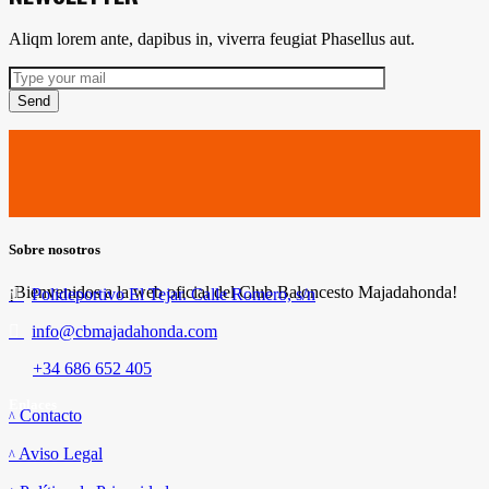
Aliqm lorem ante, dapibus in, viverra feugiat Phasellus aut.
Send
Sobre nosotros
¡Bienvenidos a la web oficial del Club Baloncesto Majadahonda!
Polideportivo El Tejar. Calle Romero, s/n
info@cbmajadahonda.com
+34 686 652 405
Enlaces
Contacto
Aviso Legal