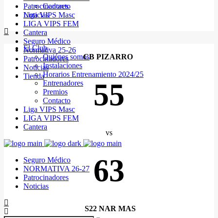
Patrocinadores
Contacto
Noticias
Liga VIPS Masc
LIGA VIPS FEM
Cantera
Seguro Médico
El Club
Normativa 25-26
Quiénes somos
CB PIZARRO
Patrocinadores
Instalaciones
Noticias
Horarios Entrenamiento 2024/25
Tienda
55
Entrenadores
Premios
Contacto
Liga VIPS Masc
LIGA VIPS FEM
Cantera
vs
63
Seguro Médico
NORMATIVA 26-27
Patrocinadores
Noticias
S22 NAR MAS