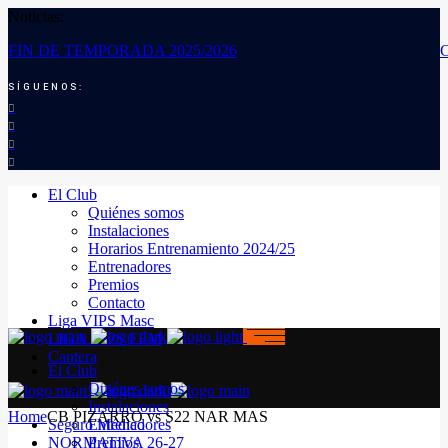
Noticias:
FIN DE TEMPORADA 2025/2026
SÍGUENOS:
El Club
Quiénes somos
Instalaciones
Horarios Entrenamiento 2024/25
Entrenadores
Premios
Contacto
Liga VIPS Masc
LIGA VIPS FEM
Cantera
El Club
Quiénes somos
Instalaciones
Home
CB PIZARRO vs S22 NAR MAS
Seguro Médico
Entrenadores
NORMATIVA 26-27
Premios