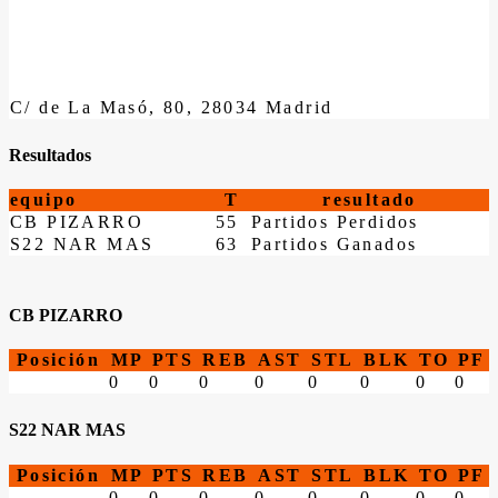
C/ de La Masó, 80, 28034 Madrid
Resultados
equipo
T
resultado
CB PIZARRO
55
Partidos Perdidos
S22 NAR MAS
63
Partidos Ganados
CB PIZARRO
Posición
MP
PTS
REB
AST
STL
BLK
TO
PF
0
0
0
0
0
0
0
0
S22 NAR MAS
Posición
MP
PTS
REB
AST
STL
BLK
TO
PF
0
0
0
0
0
0
0
0