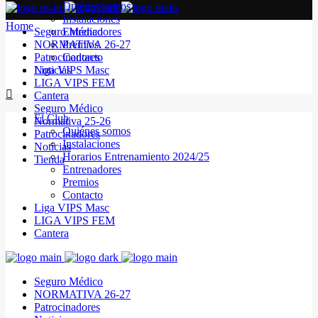
Quiénes somos
Instalaciones
Home
Seguro Médico
Entrenadores
NORMATIVA 26-27
Premios
Patrocinadores
Contacto
Noticias
Liga VIPS Masc
LIGA VIPS FEM
Cantera
Seguro Médico
El Club
Normativa 25-26
Quiénes somos
Patrocinadores
Instalaciones
Noticias
Horarios Entrenamiento 2024/25
Tienda
Entrenadores
Premios
Contacto
Liga VIPS Masc
LIGA VIPS FEM
Cantera
Seguro Médico
NORMATIVA 26-27
Patrocinadores