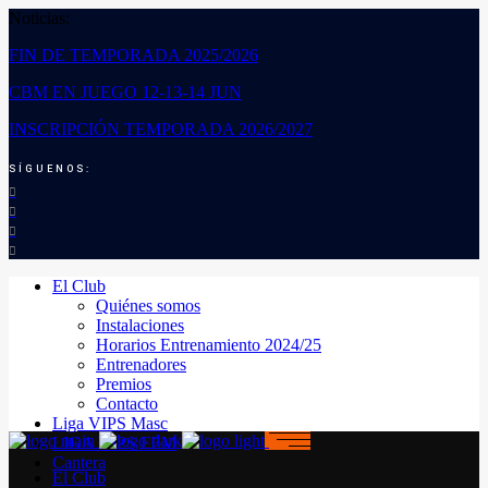
Noticias:
FIN DE TEMPORADA 2025/2026
CBM EN JUEGO 12-13-14 JUN
INSCRIPCIÓN TEMPORADA 2026/2027
SÍGUENOS:
El Club
Quiénes somos
Instalaciones
Horarios Entrenamiento 2024/25
Entrenadores
Premios
Contacto
Liga VIPS Masc
LIGA VIPS FEM
Cantera
El Club