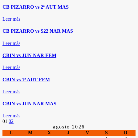
CB PIZARRO vs 2ª AUT MAS
Leer más
CB PIZARRO vs S22 NAR MAS
Leer más
CBIN vs JUN NAR FEM
Leer más
CBIN vs 1ª AUT FEM
Leer más
CBIN vs JUN NAR MAS
Leer más
Paginación
01
02
agosto 2026
L
M
X
J
V
S
D