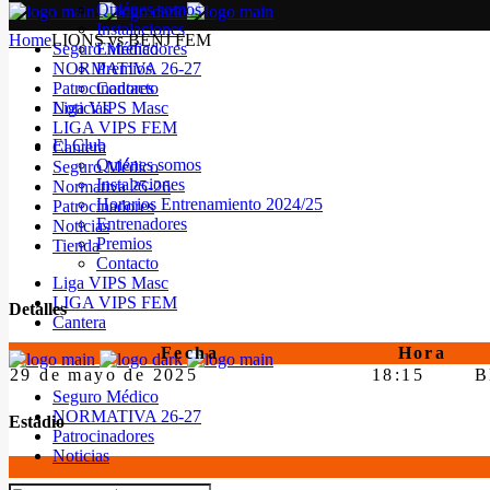
Quiénes somos
Instalaciones
Home
LIONS vs BENJ FEM
Seguro Médico
Entrenadores
NORMATIVA 26-27
Premios
Patrocinadores
Contacto
Noticias
Liga VIPS Masc
LIGA VIPS FEM
El Club
Cantera
Quiénes somos
Seguro Médico
Instalaciones
Normativa 25-26
Horarios Entrenamiento 2024/25
Patrocinadores
Entrenadores
Noticias
Premios
Tienda
Contacto
Liga VIPS Masc
LIGA VIPS FEM
Detalles
Cantera
Fecha
Hora
29 de mayo de 2025
18:15
B
Seguro Médico
NORMATIVA 26-27
Estadio
Patrocinadores
Noticias