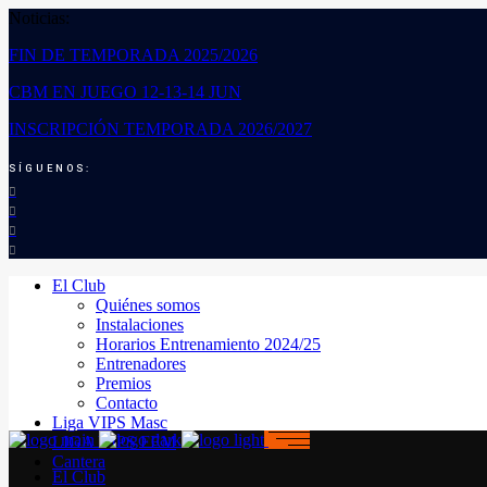
Noticias:
FIN DE TEMPORADA 2025/2026
CBM EN JUEGO 12-13-14 JUN
INSCRIPCIÓN TEMPORADA 2026/2027
SÍGUENOS:
El Club
Quiénes somos
Instalaciones
Horarios Entrenamiento 2024/25
Entrenadores
Premios
Contacto
Liga VIPS Masc
LIGA VIPS FEM
Cantera
El Club