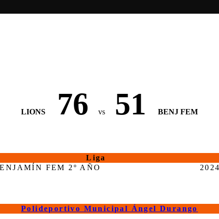
76
51
LIONS
vs
BENJ FEM
Liga
ENJAMÍN FEM 2º AÑO
202
Polideportivo Municipal Ángel Durango