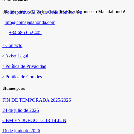
¡Bienvenidos a la web oficial del Club Baloncesto Majadahonda!
Polideportivo El Tejar. Calle Romero, s/n
info@cbmajadahonda.com
+34 686 652 405
Enlaces
Contacto
Aviso Legal
Política de Privacidad
Política de Cookies
Últimos posts
FIN DE TEMPORADA 2025/2026
24 de julio de 2026
CBM EN JUEGO 12-13-14 JUN
16 de junio de 2026