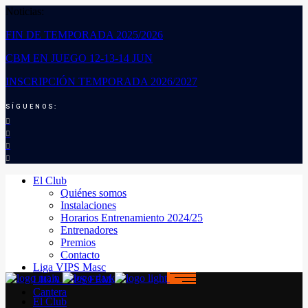
Noticias:
FIN DE TEMPORADA 2025/2026
CBM EN JUEGO 12-13-14 JUN
INSCRIPCIÓN TEMPORADA 2026/2027
SÍGUENOS:
El Club
Quiénes somos
Instalaciones
Horarios Entrenamiento 2024/25
Entrenadores
Premios
Contacto
Liga VIPS Masc
LIGA VIPS FEM
Cantera
El Club