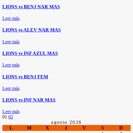
LIONS vs BENJ NAR MAS
Leer más
LIONS vs ALEV NAR MAS
Leer más
LIONS vs INF AZUL MAS
Leer más
LIONS vs BENJ FEM
Leer más
LIONS vs INF NAR MAS
Leer más
Paginación
01
02
agosto 2026
L
M
X
J
V
S
D