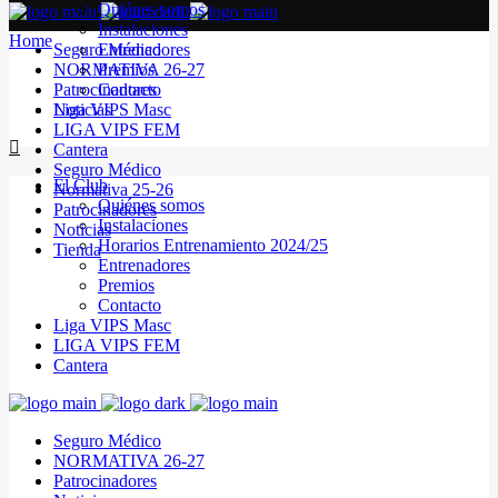
Quiénes somos
Instalaciones
Home
Seguro Médico
Entrenadores
NORMATIVA 26-27
Premios
Patrocinadores
Contacto
Noticias
Liga VIPS Masc
LIGA VIPS FEM
Cantera
Seguro Médico
El Club
Normativa 25-26
Quiénes somos
Patrocinadores
Instalaciones
Noticias
Horarios Entrenamiento 2024/25
Tienda
Entrenadores
Premios
Contacto
Liga VIPS Masc
LIGA VIPS FEM
Cantera
Seguro Médico
NORMATIVA 26-27
Patrocinadores