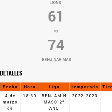
LIONS
61
vs
74
BENJ NAR MAS
DETALLES
Fecha
Hora
Liga
temporada
Tie
4 de
18:30
BENJAMÍN
2022-2023
marzo
MASC 2º
de
AÑO