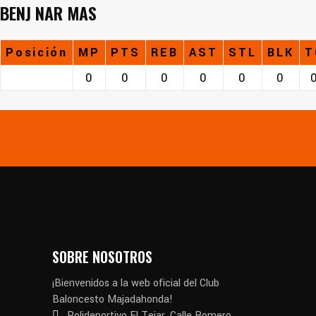
BENJ NAR MAS
Posición
MP
PTS
REB
AST
STL
BLK
T
0
0
0
0
0
0
SOBRE NOSOTROS
¡Bienvenidos a la web oficial del Club
Baloncesto Majadahonda!
Polideportivo El Tejar. Calle Romero,