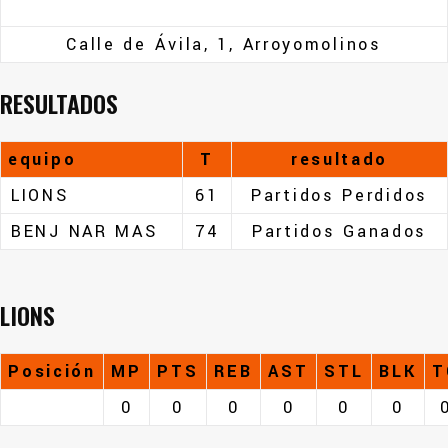
Calle de Ávila, 1, Arroyomolinos
RESULTADOS
equipo
T
resultado
LIONS
61
Partidos Perdidos
BENJ NAR MAS
74
Partidos Ganados
LIONS
Posición
MP
PTS
REB
AST
STL
BLK
T
0
0
0
0
0
0