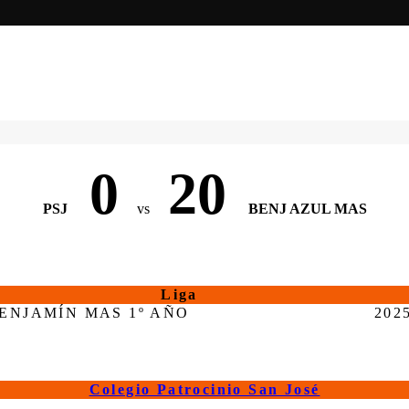
0
20
PSJ
vs
BENJ AZUL MAS
Liga
ENJAMÍN MAS 1º AÑO
202
Colegio Patrocinio San José