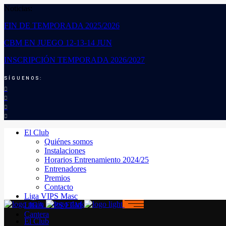
Noticias:
FIN DE TEMPORADA 2025/2026
CBM EN JUEGO 12-13-14 JUN
INSCRIPCIÓN TEMPORADA 2026/2027
SÍGUENOS:
El Club
Quiénes somos
Instalaciones
Horarios Entrenamiento 2024/25
Entrenadores
Premios
Contacto
Liga VIPS Masc
LIGA VIPS FEM
Cantera
El Club