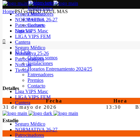
Quiénes somos
Instalaciones
Home
PSJ vs BENJ AZUL MAS
Seguro Médico
Entrenadores
NORMATIVA 26-27
Premios
Patrocinadores
Contacto
Noticias
Liga VIPS Masc
LIGA VIPS FEM
Cantera
Seguro Médico
El Club
Normativa 25-26
Quiénes somos
Patrocinadores
Instalaciones
Noticias
Horarios Entrenamiento 2024/25
Tienda
Entrenadores
Premios
Contacto
Detalles
Liga VIPS Masc
LIGA VIPS FEM
Fecha
Hora
Cantera
31 de mayo de 2026
13:30
B
Estadio
Seguro Médico
NORMATIVA 26-27
Patrocinadores