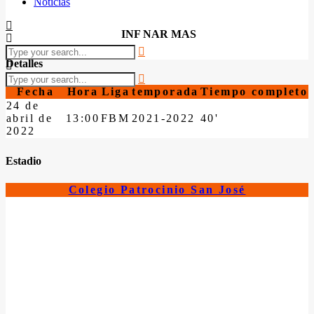
Noticias
INF NAR MAS
Detalles
Fecha
Hora
Liga
temporada
Tiempo completo
24 de
abril de
13:00
FBM
2021-2022
40'
2022
Estadio
Colegio Patrocinio San José