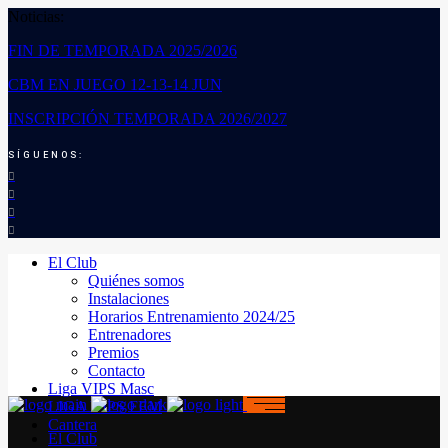
Noticias:
FIN DE TEMPORADA 2025/2026
CBM EN JUEGO 12-13-14 JUN
INSCRIPCIÓN TEMPORADA 2026/2027
SÍGUENOS:
El Club
Quiénes somos
Instalaciones
Horarios Entrenamiento 2024/25
Entrenadores
Premios
Contacto
Liga VIPS Masc
LIGA VIPS FEM
Cantera
El Club