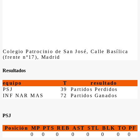
Colegio Patrocinio de San José, Calle Basílica
(frente nº17), Madrid
Resultados
equipo
T
resultado
PSJ
39
Partidos Perdidos
INF NAR MAS
72
Partidos Ganados
PSJ
Posición
MP
PTS
REB
AST
STL
BLK
TO
PF
0
0
0
0
0
0
0
0