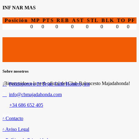
INF NAR MAS
Posición
MP
PTS
REB
AST
STL
BLK
TO
PF
0
0
0
0
0
0
0
0
Sobre nosotros
¡Bienvenidos a la web oficial del Club Baloncesto Majadahonda!
Polideportivo El Tejar. Calle Romero, s/n
info@cbmajadahonda.com
+34 686 652 405
Enlaces
Contacto
Aviso Legal