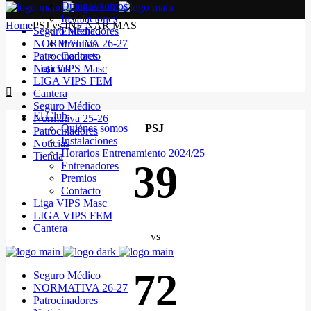
Quiénes somos
Instalaciones
Home
PSJ vs INF NAR MAS
Seguro Médico
Entrenadores
NORMATIVA 26-27
Premios
Patrocinadores
Contacto
Noticias
Liga VIPS Masc
LIGA VIPS FEM
Cantera
Seguro Médico
El Club
Normativa 25-26
Quiénes somos
PSJ
Patrocinadores
Instalaciones
Noticias
Horarios Entrenamiento 2024/25
Tienda
39
Entrenadores
Premios
Contacto
Liga VIPS Masc
LIGA VIPS FEM
Cantera
vs
72
Seguro Médico
NORMATIVA 26-27
Patrocinadores