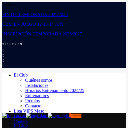
Noticias:
FIN DE TEMPORADA 2025/2026
CBM EN JUEGO 12-13-14 JUN
INSCRIPCIÓN TEMPORADA 2026/2027
SÍGUENOS:
El Club
Quiénes somos
Instalaciones
Horarios Entrenamiento 2024/25
Entrenadores
Premios
Contacto
Liga VIPS Masc
LIGA VIPS FEM
Cantera
El Club