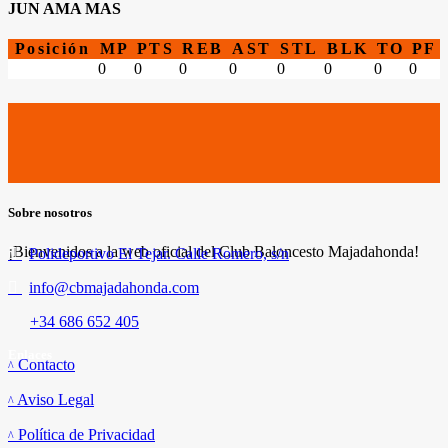
JUN AMA MAS
Posición
MP
PTS
REB
AST
STL
BLK
TO
PF
0
0
0
0
0
0
0
0
Sobre nosotros
¡Bienvenidos a la web oficial del Club Baloncesto Majadahonda!
Polideportivo El Tejar. Calle Romero, s/n
info@cbmajadahonda.com
+34 686 652 405
Enlaces
Contacto
Aviso Legal
Política de Privacidad