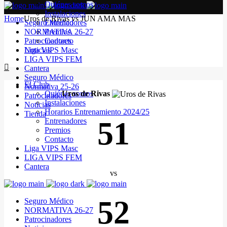
Quiénes somos
Instalaciones
Home
Uros de Rivas vs JUN AMA MAS
Seguro Médico
Entrenadores
NORMATIVA 26-27
Premios
Patrocinadores
Contacto
Noticias
Liga VIPS Masc
LIGA VIPS FEM
Cantera
Seguro Médico
El Club
Normativa 25-26
Quiénes somos
Uros de Rivas
Patrocinadores
Instalaciones
Noticias
Horarios Entrenamiento 2024/25
Tienda
51
Entrenadores
Premios
Contacto
Liga VIPS Masc
LIGA VIPS FEM
Cantera
vs
52
Seguro Médico
NORMATIVA 26-27
Patrocinadores