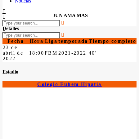
Noticias
JUN AMA MAS
Detalles
Fecha
Hora
Liga
temporada
Tiempo completo
23 de
abril de
18:00
FBM
2021-2022
40'
2022
Estadio
Colegio Fuhem Hipatia