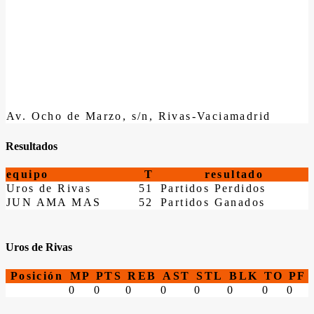
Av. Ocho de Marzo, s/n, Rivas-Vaciamadrid
Resultados
equipo
T
resultado
Uros de Rivas
51
Partidos Perdidos
JUN AMA MAS
52
Partidos Ganados
Uros de Rivas
Posición
MP
PTS
REB
AST
STL
BLK
TO
PF
0
0
0
0
0
0
0
0