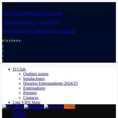
Noticias:
FIN DE TEMPORADA 2025/2026
CBM EN JUEGO 12-13-14 JUN
INSCRIPCIÓN TEMPORADA 2026/2027
SÍGUENOS:
El Club
Quiénes somos
Instalaciones
Horarios Entrenamiento 2024/25
Entrenadores
Premios
Contacto
Liga VIPS Masc
LIGA VIPS FEM
Cantera
El Club