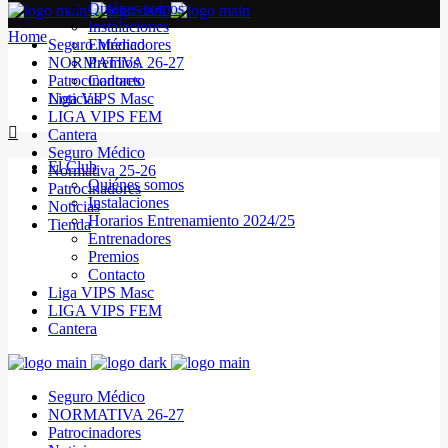
Quiénes somos
Instalaciones
Home
Seguro Médico
Entrenadores
NORMATIVA 26-27
Premios
Patrocinadores
Contacto
Noticias
Liga VIPS Masc
LIGA VIPS FEM
Cantera
Seguro Médico
El Club
Normativa 25-26
Quiénes somos
Patrocinadores
Instalaciones
Noticias
Horarios Entrenamiento 2024/25
Tienda
Entrenadores
Premios
Contacto
Liga VIPS Masc
LIGA VIPS FEM
Cantera
Seguro Médico
NORMATIVA 26-27
Patrocinadores