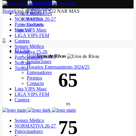
Quiénes somos
Instalaciones
Home
Uros de Rivas vs S22 NAR MAS
Seguro Médico
Entrenadores
NORMATIVA 26-27
Premios
Patrocinadores
Contacto
Noticias
Liga VIPS Masc
LIGA VIPS FEM
Cantera
Seguro Médico
El Club
Normativa 25-26
Quiénes somos
Uros de Rivas
Patrocinadores
Instalaciones
Noticias
Horarios Entrenamiento 2024/25
Tienda
65
Entrenadores
Premios
Contacto
Liga VIPS Masc
LIGA VIPS FEM
Cantera
vs
75
Seguro Médico
NORMATIVA 26-27
Patrocinadores