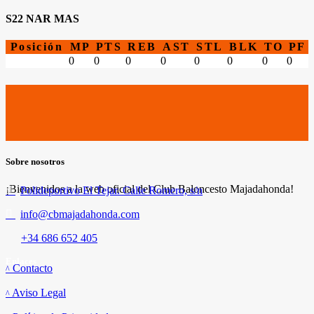
S22 NAR MAS
Posición
MP
PTS
REB
AST
STL
BLK
TO
PF
0
0
0
0
0
0
0
0
Sobre nosotros
¡Bienvenidos a la web oficial del Club Baloncesto Majadahonda!
Polideportivo El Tejar. Calle Romero, s/n
info@cbmajadahonda.com
+34 686 652 405
Enlaces
Contacto
Aviso Legal