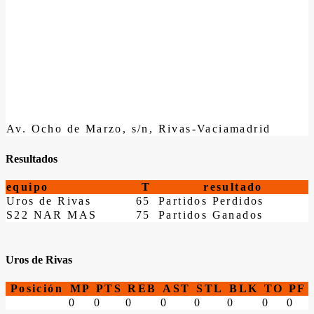
Av. Ocho de Marzo, s/n, Rivas-Vaciamadrid
Resultados
equipo
T
resultado
Uros de Rivas
65
Partidos Perdidos
S22 NAR MAS
75
Partidos Ganados
Uros de Rivas
Posición
MP
PTS
REB
AST
STL
BLK
TO
PF
0
0
0
0
0
0
0
0