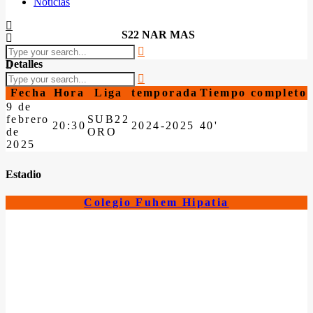
Noticias
S22 NAR MAS
Detalles
Fecha
Hora
Liga
temporada
Tiempo completo
9 de
febrero
SUB22
20:30
2024-2025
40'
de
ORO
2025
Estadio
Colegio Fuhem Hipatia