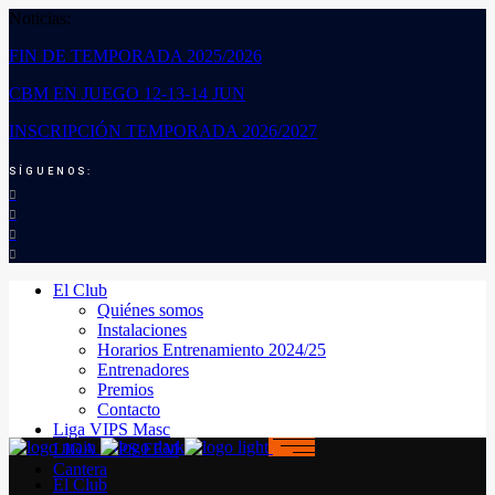
Noticias:
FIN DE TEMPORADA 2025/2026
CBM EN JUEGO 12-13-14 JUN
INSCRIPCIÓN TEMPORADA 2026/2027
SÍGUENOS:
El Club
Quiénes somos
Instalaciones
Horarios Entrenamiento 2024/25
Entrenadores
Premios
Contacto
Liga VIPS Masc
LIGA VIPS FEM
Cantera
El Club