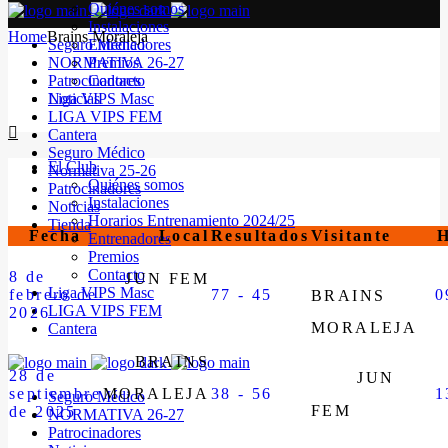
Quiénes somos
Instalaciones
Home
Brains Moraleja
Seguro Médico
Entrenadores
NORMATIVA 26-27
Premios
Patrocinadores
Contacto
Noticias
Liga VIPS Masc
LIGA VIPS FEM
Cantera
Seguro Médico
El Club
Normativa 25-26
Quiénes somos
Patrocinadores
Instalaciones
Noticias
Horarios Entrenamiento 2024/25
Tienda
Fecha
Local
Resultados
Visitante
H
Entrenadores
Premios
Contacto
8 de
JUN FEM
Liga VIPS Masc
febrero de
77 - 45
0
BRAINS
LIGA VIPS FEM
2026
MORALEJA
Cantera
BRAINS
28 de
JUN
septiembre
MORALEJA
38 - 56
1
Seguro Médico
FEM
de 2025
NORMATIVA 26-27
Patrocinadores