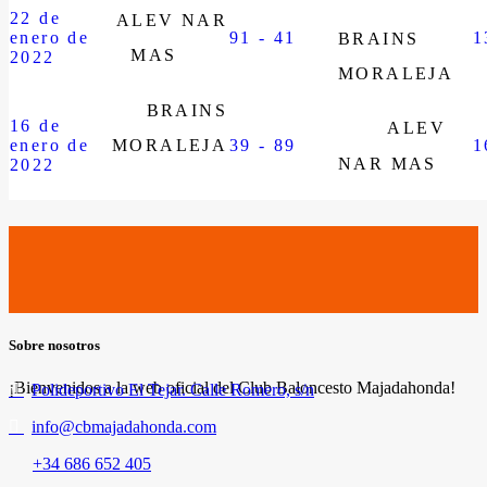
22 de
ALEV NAR
enero de
91 - 41
1
BRAINS
MAS
2022
MORALEJA
BRAINS
16 de
ALEV
enero de
MORALEJA
39 - 89
1
NAR MAS
2022
Sobre nosotros
¡Bienvenidos a la web oficial del Club Baloncesto Majadahonda!
Polideportivo El Tejar. Calle Romero, s/n
info@cbmajadahonda.com
+34 686 652 405