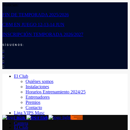
Noticias:
FIN DE TEMPORADA 2025/2026
CBM EN JUEGO 12-13-14 JUN
INSCRIPCIÓN TEMPORADA 2026/2027
SÍGUENOS:
El Club
Quiénes somos
Instalaciones
Horarios Entrenamiento 2024/25
Entrenadores
Premios
Contacto
Liga VIPS Masc
LIGA VIPS FEM
Cantera
El Club