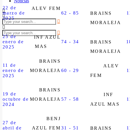
Noticias
22 de
ALEV FEM
marzo de
62 - 85
1
BRAINS
2025
MORALEJA
25 de
INF AZUL
enero de
74 - 34
1
BRAINS
MAS
2025
MORALEJA
BRAINS
11 de
ALEV
enero de
MORALEJA
60 - 29
1
FEM
2025
BRAINS
19 de
INF
octubre de
MORALEJA
57 - 58
1
AZUL MAS
2024
BENJ
27 de
abril de
AZUL FEM
31 - 51
1
BRAINS