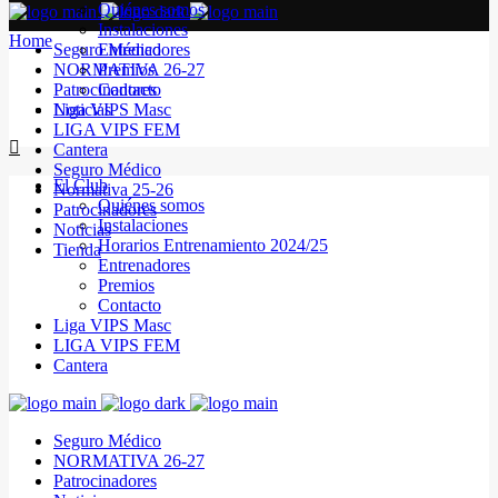
Quiénes somos
Instalaciones
Home
Seguro Médico
Entrenadores
NORMATIVA 26-27
Premios
Patrocinadores
Contacto
Noticias
Liga VIPS Masc
LIGA VIPS FEM
Cantera
Seguro Médico
El Club
Normativa 25-26
Quiénes somos
Patrocinadores
Instalaciones
Noticias
Horarios Entrenamiento 2024/25
Tienda
Entrenadores
Premios
Contacto
Liga VIPS Masc
LIGA VIPS FEM
Cantera
Seguro Médico
NORMATIVA 26-27
Patrocinadores