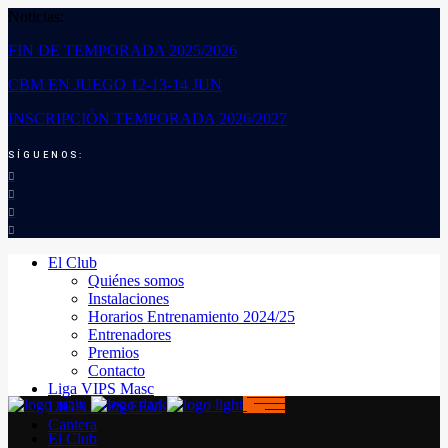
Noticias:
FIN DE TEMPORADA 2025/2026
CBM EN JUEGO 12-13-14 JUN
INSCRIPCIÓN TEMPORADA 2026/2027
SÍGUENOS:
El Club
Quiénes somos
Instalaciones
Horarios Entrenamiento 2024/25
Entrenadores
Premios
Contacto
Liga VIPS Masc
LIGA VIPS FEM
Cantera
El Club