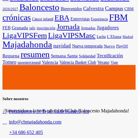
Baloncesto
Campus
Calvestra
Bienvenidos
CBM
2026/2027
FBM
crónicas
EBA
Entrevistas
Cáncer infantil
Experiencia
Jornada
Jugadores
Granada
FEB
iale
inscripción
Jornadas
LigaVIPSFem
LigaVIPSMasc
L`Eliana
Lucha
Madrid
Majadahonda
navidad
Nueva temporada
Nuevo
PlayOff
resumen
Tecnificación
Requena
Semana Santa
Solidaridad
Torneo
Valencia
Valencia Basket Club
Verano
unoentrecienmil
Viaje
Sobre nosotros
¡Bienvenidos a la web oficial del Club Baloncesto Majadahonda!
Polideportivo El Tejar. Calle Romero, s/n
info@cbmajadahonda.com
+34 686 652 405