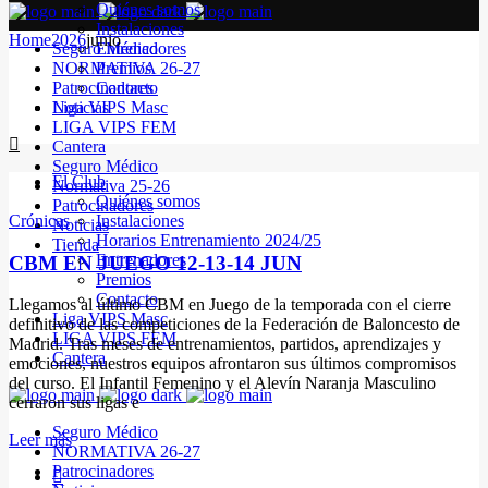
Quiénes somos
Instalaciones
Home
2026
junio
Seguro Médico
Entrenadores
NORMATIVA 26-27
Premios
Patrocinadores
Contacto
Noticias
Liga VIPS Masc
LIGA VIPS FEM
Cantera
Seguro Médico
El Club
Normativa 25-26
Quiénes somos
Patrocinadores
Crónicas
Instalaciones
Noticias
Horarios Entrenamiento 2024/25
Tienda
Entrenadores
CBM EN JUEGO 12-13-14 JUN
Premios
Contacto
Llegamos al último CBM en Juego de la temporada con el cierre
Liga VIPS Masc
definitivo de las competiciones de la Federación de Baloncesto de
LIGA VIPS FEM
Madrid. Tras meses de entrenamientos, partidos, aprendizajes y
Cantera
emociones, nuestros equipos afrontaron sus últimos compromisos
del curso. El Infantil Femenino y el Alevín Naranja Masculino
cerraron sus ligas e
Seguro Médico
Leer más
NORMATIVA 26-27
Patrocinadores