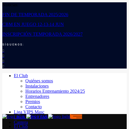
Noticias:
FIN DE TEMPORADA 2025/2026
CBM EN JUEGO 12-13-14 JUN
INSCRIPCIÓN TEMPORADA 2026/2027
SÍGUENOS:
El Club
Quiénes somos
Instalaciones
Horarios Entrenamiento 2024/25
Entrenadores
Premios
Contacto
Liga VIPS Masc
LIGA VIPS FEM
Cantera
El Club